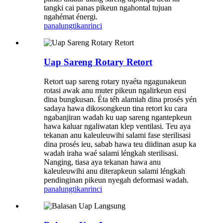
tangki cai panas pikeun ngahontal tujuan
ngahémat énergi.
panalungtikan
rinci
Uap Sareng Rotary Retort
Retort uap sareng rotary nyaéta ngagunakeun
rotasi awak anu muter pikeun ngalirkeun eusi
dina bungkusan. Éta téh alamiah dina prosés yén
sadaya hawa dikosongkeun tina retort ku cara
ngabanjiran wadah ku uap sareng ngantepkeun
hawa kaluar ngaliwatan klep ventilasi. Teu aya
tekanan anu kaleuleuwihi salami fase sterilisasi
dina prosés ieu, sabab hawa teu diidinan asup ka
wadah iraha waé salami léngkah sterilisasi.
Nanging, tiasa aya tekanan hawa anu
kaleuleuwihi anu diterapkeun salami léngkah
pendinginan pikeun nyegah deformasi wadah.
panalungtikan
rinci