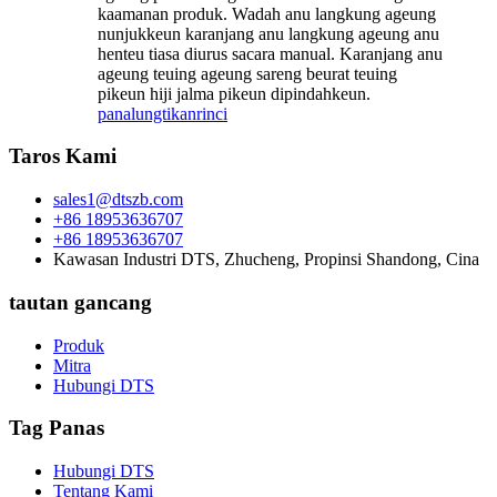
kaamanan produk. Wadah anu langkung ageung
nunjukkeun karanjang anu langkung ageung anu
henteu tiasa diurus sacara manual. Karanjang anu
ageung teuing ageung sareng beurat teuing
pikeun hiji jalma pikeun dipindahkeun.
panalungtikan
rinci
Taros Kami
sales1@dtszb.com
+86 18953636707
+86 18953636707
Kawasan Industri DTS, Zhucheng, Propinsi Shandong, Cina
tautan gancang
Produk
Mitra
Hubungi DTS
Tag Panas
Hubungi DTS
Tentang Kami