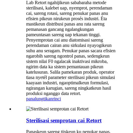
Lab Retort ngahijikeun sababaraha metode
sterilisasi, kalebet uap, nyemprot, perendaman
cai, sareng rotasi, sareng penukar panas anu
efisien pikeun nirukeun prosés industri. Éta
mastikeun distribusi panas anu rata sareng
pemanasan gancang ngalangkungan
pameuntasan sareng uap tekanan tinggi.
Penyemprotan cai anu diatomisasi sareng
perendaman cairan anu sirkulasi nyayogikeun
suhu anu seragam. Penukar panas sacara efisien
ngarobih sareng ngontrol panas, sedengkeun
sistem nilai F0 ngalacak inaktivasi mikroba,
ngirim data ka sistem pemantauan pikeun
katelusuran. Salila pamekaran produk, operator
tiasa nyetél parameter sterilisasi pikeun simulasi
kaayaan industri, ngaoptimalkeun formulasi,
ngirangan karugian, sareng ningkatkeun hasil
produksi nganggo data retort.
panalungtikan
rinci
Sterilisasi semprotan cai Retort
Panaskeun sareng tiiskeun ku penukar panas,