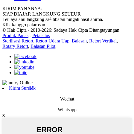
KIRIM PANANYA:
SIAP DIAJAR LANGKUNG SEUEUR
Teu aya anu langkung saé tibatan ningali hasil ahirna.
Klik kanggo patarosan
© Hak Cipta - 2010-2026: Sadaya Hak Cipta Ditangtayungan.
Produk Panas
-
Peta situs
Sterilisasi Retort
,
Retort Udara Uap
,
Balasan
,
Retort Vertikal
,
Rotary Retort
,
Balasan Pilot
,
Kirim Surélék
Wechat
Whatsapp
x