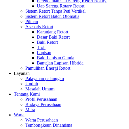
Perendaman Cai Sareng Retort Rotary
Uap Sareng Rotary Retort
Sistem Retort Tanpa Peti Vertikal
Sistem Retort Batch Otomatis
Pilihan
Asesoris Retort
Karanjang Retort
Dasar Baki Retort
Baki Retort
Troli
Lapisan
Baki Lapisan Ganda
Bantalan Lapisan Hibrida
Pamulihan Énergi Retort
Layanan
Palayanan palanggan
Unduh
Masalah Umum
Tentang Kami
Profil Perusahaan
Budaya Perusahaan
Mitra
Warta
Warta Perusahaan
Tembongkeun Dinamisna