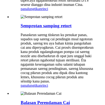
dipercaya ngajantenkeun retort sterilisasi DTS
seueur dianggo dina industri inuman Cina.
panalungtikan
rinci
Semprotan samping retort
Panaskeun sareng tiiskeun ku penukar panas,
supados uap sareng cai pendingin moal ngotoran
produk, sareng teu aya bahan kimia pangolahan
cai anu diperyogikeun. Cai prosés disemprotkeun
kana produk ngalangkungan pompa cai sareng
nozzle anu disebarkeun di opat juru unggal baki
retort pikeun ngahontal tujuan sterilisasi. Éta
ngajamin keseragaman suhu salami tahapan
pemanasan sareng pendinginan, sareng khususna
cocog pikeun produk anu dipak dina kantong
lemes, khususna cocog pikeun produk anu
sénsitip kana panas.
panalungtikan
rinci
Balasan Perendaman Cai