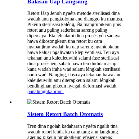
Balasan Uap Langsung
Retort Uap Jenuh nyaéta metode sterilisasi dina
wadah anu pangkolotna anu dianggo ku manusa.
Pikeun sterilisasi kaléng, éta mangrupikeun jinis
retort anu paling saderhana sareng paling
dipercaya. Éta téh alami dina prosés yén sadaya
hawa dikosongkeun tina retort ku cara
ngabanjiran wadah ku uap sareng ngantepkeun
hawa kaluar ngaliwatan klep ventilasi. Teu aya
tekanan anu kaleuleuwihi salami fase sterilisasi
dina prosés ieu, sabab hawa teu diidinan asup
kana wadah iraha waé salami léngkah sterilisasi
naon waé. Nanging, tiasa aya tekanan hawa anu
kaleuleuwihi anu diterapkeun salami léngkah
pendinginan pikeun nyegah deformasi wadah.
panalungtikan
rinci
Sistem Retort Batch Otomatis
Tren dina ngolah kadaharan nyaéta ngalih tina
wadah retort leutik ka cangkang anu langkung
ageung pikeun ningkatkeun efisiensi sareng