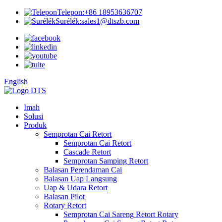
Telepon:
+86 18953636707
Surélék:
sales1@dtszb.com
English
Imah
Solusi
Produk
Semprotan Cai Retort
Semprotan Cai Retort
Cascade Retort
Semprotan Samping Retort
Balasan Perendaman Cai
Balasan Uap Langsung
Uap & Udara Retort
Balasan Pilot
Rotary Retort
Semprotan Cai Sareng Retort Rotary