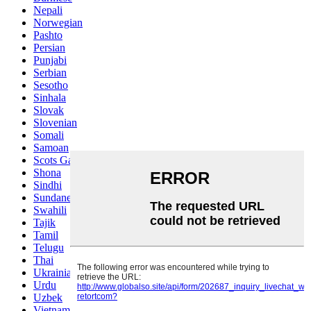
Nepali
Norwegian
Pashto
Persian
Punjabi
Serbian
Sesotho
Sinhala
Slovak
Slovenian
Somali
Samoan
Scots Gaelic
Shona
Sindhi
Sundanese
Swahili
Tajik
Tamil
Telugu
Thai
Ukrainian
Urdu
Uzbek
Vietnamese