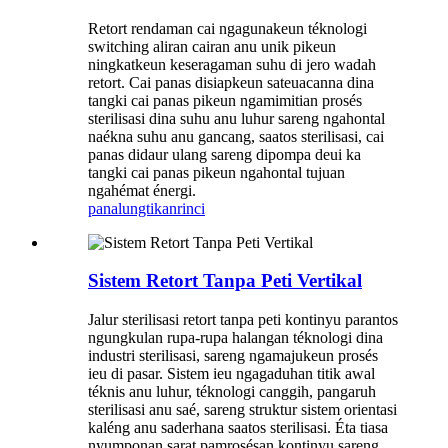
Retort rendaman cai ngagunakeun téknologi
switching aliran cairan anu unik pikeun
ningkatkeun keseragaman suhu di jero wadah
retort. Cai panas disiapkeun sateuacanna dina
tangki cai panas pikeun ngamimitian prosés
sterilisasi dina suhu anu luhur sareng ngahontal
naékna suhu anu gancang, saatos sterilisasi, cai
panas didaur ulang sareng dipompa deui ka
tangki cai panas pikeun ngahontal tujuan
ngahémat énergi.
panalungtikan
rinci
Sistem Retort Tanpa Peti Vertikal
Jalur sterilisasi retort tanpa peti kontinyu parantos
ngungkulan rupa-rupa halangan téknologi dina
industri sterilisasi, sareng ngamajukeun prosés
ieu di pasar. Sistem ieu ngagaduhan titik awal
téknis anu luhur, téknologi canggih, pangaruh
sterilisasi anu saé, sareng struktur sistem orientasi
kaléng anu saderhana saatos sterilisasi. Éta tiasa
nyumponan sarat pamrosésan kontinyu sareng