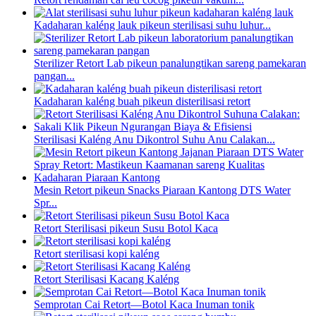
Kadaharan kaléng lauk pikeun sterilisasi suhu luhur...
Sterilizer Retort Lab pikeun panalungtikan sareng pamekaran
pangan...
Kadaharan kaléng buah pikeun disterilisasi retort
Sterilisasi Kaléng Anu Dikontrol Suhu Anu Calakan...
Mesin Retort pikeun Snacks Piaraan Kantong DTS Water
Spr...
Retort Sterilisasi pikeun Susu Botol Kaca
Retort sterilisasi kopi kaléng
Retort Sterilisasi Kacang Kaléng
Semprotan Cai Retort—Botol Kaca Inuman tonik