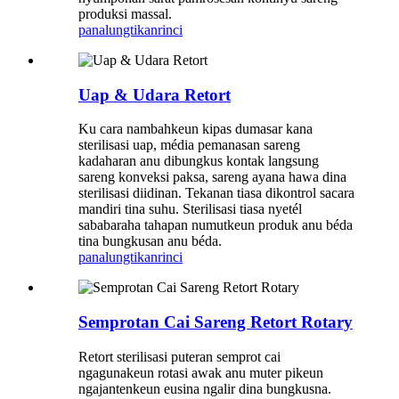
produksi massal.
panalungtikan
rinci
Uap & Udara Retort
Ku cara nambahkeun kipas dumasar kana
sterilisasi uap, média pemanasan sareng
kadaharan anu dibungkus kontak langsung
sareng konveksi paksa, sareng ayana hawa dina
sterilisasi diidinan. Tekanan tiasa dikontrol sacara
mandiri tina suhu. Sterilisasi tiasa nyetél
sababaraha tahapan numutkeun produk anu béda
tina bungkusan anu béda.
panalungtikan
rinci
Semprotan Cai Sareng Retort Rotary
Retort sterilisasi puteran semprot cai
ngagunakeun rotasi awak anu muter pikeun
ngajantenkeun eusina ngalir dina bungkusna.