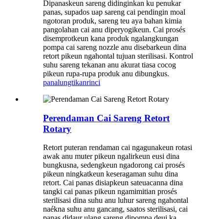
Dipanaskeun sareng didinginkan ku penukar
panas, supados uap sareng cai pendingin moal
ngotoran produk, sareng teu aya bahan kimia
pangolahan cai anu diperyogikeun. Cai prosés
disemprotkeun kana produk ngalangkungan
pompa cai sareng nozzle anu disebarkeun dina
retort pikeun ngahontal tujuan sterilisasi. Kontrol
suhu sareng tekanan anu akurat tiasa cocog
pikeun rupa-rupa produk anu dibungkus.
panalungtikan
rinci
Perendaman Cai Sareng Retort
Rotary
Retort puteran rendaman cai ngagunakeun rotasi
awak anu muter pikeun ngalirkeun eusi dina
bungkusna, sedengkeun ngadorong cai prosés
pikeun ningkatkeun keseragaman suhu dina
retort. Cai panas disiapkeun sateuacanna dina
tangki cai panas pikeun ngamimitian prosés
sterilisasi dina suhu anu luhur sareng ngahontal
naékna suhu anu gancang, saatos sterilisasi, cai
panas didaur ulang sareng dipompa deui ka