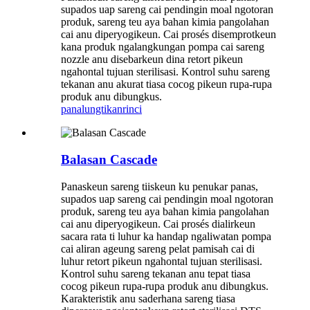
supados uap sareng cai pendingin moal ngotoran
produk, sareng teu aya bahan kimia pangolahan
cai anu diperyogikeun. Cai prosés disemprotkeun
kana produk ngalangkungan pompa cai sareng
nozzle anu disebarkeun dina retort pikeun
ngahontal tujuan sterilisasi. Kontrol suhu sareng
tekanan anu akurat tiasa cocog pikeun rupa-rupa
produk anu dibungkus.
panalungtikan
rinci
Balasan Cascade
Panaskeun sareng tiiskeun ku penukar panas,
supados uap sareng cai pendingin moal ngotoran
produk, sareng teu aya bahan kimia pangolahan
cai anu diperyogikeun. Cai prosés dialirkeun
sacara rata ti luhur ka handap ngaliwatan pompa
cai aliran ageung sareng pelat pamisah cai di
luhur retort pikeun ngahontal tujuan sterilisasi.
Kontrol suhu sareng tekanan anu tepat tiasa
cocog pikeun rupa-rupa produk anu dibungkus.
Karakteristik anu saderhana sareng tiasa