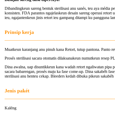
Dibandingkeun sareng bentuk sterilisasi anu sanés, teu aya média p
konsisten. FDA parantos ngajelaskeun desain sareng operasi retort ua
ieu, ngajantenkeun jinis retort ieu gampang ditampi ku pangguna la
Prinsip kerja
Muatkeun karanjang anu pinuh kana Retort, tutup pantona. Panto ret
Prosés sterilisasi sacara otomatis dilaksanakeun numutkeun resep 
Dina awalna, uap disuntikkeun kana wadah retort ngaliwatan pipa p
sacara babarengan, prosés maju ka fase come-up. Dina sakabéh fase c
sterilisasi anu henteu cekap. Bleeders kedah dibuka pikeun sakabé
Jenis pakét
Kaléng