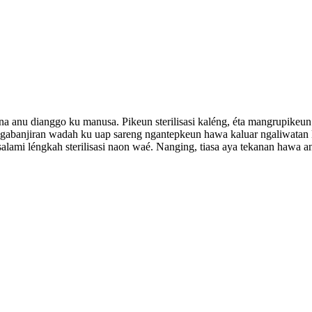
a anu dianggo ku manusa. Pikeun sterilisasi kaléng, éta mangrupikeun ji
gabanjiran wadah ku uap sareng ngantepkeun hawa kaluar ngaliwatan kle
salami léngkah sterilisasi naon waé. Nanging, tiasa aya tekanan hawa 