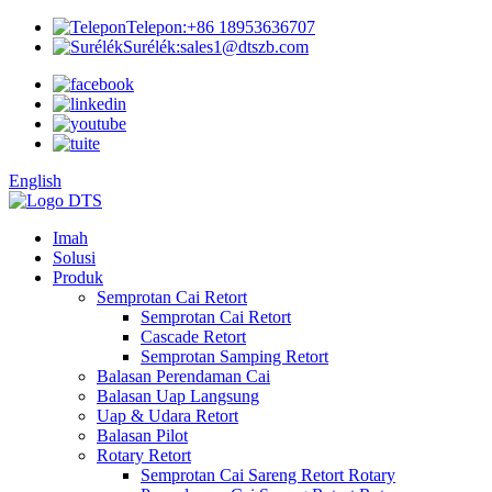
Telepon:
+86 18953636707
Surélék:
sales1@dtszb.com
English
Imah
Solusi
Produk
Semprotan Cai Retort
Semprotan Cai Retort
Cascade Retort
Semprotan Samping Retort
Balasan Perendaman Cai
Balasan Uap Langsung
Uap & Udara Retort
Balasan Pilot
Rotary Retort
Semprotan Cai Sareng Retort Rotary