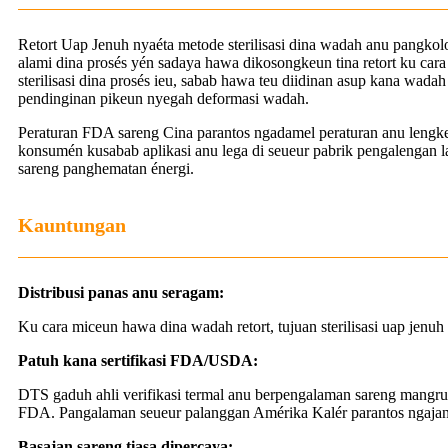
Retort Uap Jenuh nyaéta metode sterilisasi dina wadah anu pangkolot
alami dina prosés yén sadaya hawa dikosongkeun tina retort ku car
sterilisasi dina prosés ieu, sabab hawa teu diidinan asup kana wada
pendinginan pikeun nyegah deformasi wadah.
Peraturan FDA sareng Cina parantos ngadamel peraturan anu lengkep
konsumén kusabab aplikasi anu lega di seueur pabrik pengalengan 
sareng panghematan énergi.
Kauntungan
Distribusi panas anu seragam:
Ku cara miceun hawa dina wadah retort, tujuan sterilisasi uap jenuh
Patuh kana sertifikasi FDA/USDA:
DTS gaduh ahli verifikasi termal anu berpengalaman sareng mangrup
FDA. Pangalaman seueur palanggan Amérika Kalér parantos ngajan
Basajan sareng tiasa dipercaya: