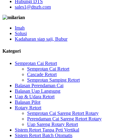
Hubungi DTS
sales1@dtszb.com
Imah
Solusi
Kadaharan siap saji, Bubur
Kategori
Semprotan Cai Retort
Semprotan Cai Retort
Cascade Retort
Semprotan Samping Retort
Balasan Perendaman Cai
Balasan Uap Langsung
Uap & Udara Retort
Balasan Pilot
Rotary Retort
Semprotan Cai Sareng Retort Rotary
Perendaman Cai Sareng Retort Rotary
Uap Sareng Rotary Retort
Sistem Retort Tanpa Peti Vertikal
Sistem Retort Batch Otomatis