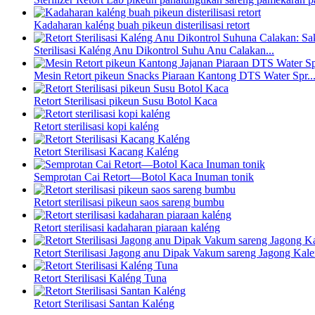
Kadaharan kaléng buah pikeun disterilisasi retort
Sterilisasi Kaléng Anu Dikontrol Suhu Anu Calakan...
Mesin Retort pikeun Snacks Piaraan Kantong DTS Water Spr..
Retort Sterilisasi pikeun Susu Botol Kaca
Retort sterilisasi kopi kaléng
Retort Sterilisasi Kacang Kaléng
Semprotan Cai Retort—Botol Kaca Inuman tonik
Retort sterilisasi pikeun saos sareng bumbu
Retort sterilisasi kadaharan piaraan kaléng
Retort Sterilisasi Jagong anu Dipak Vakum sareng Jagong Kal
Retort Sterilisasi Kaléng Tuna
Retort Sterilisasi Santan Kaléng