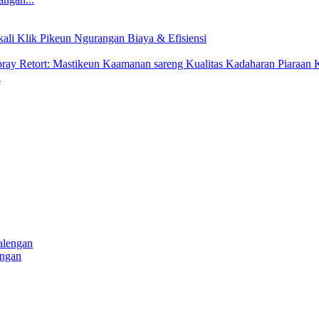
.
engan