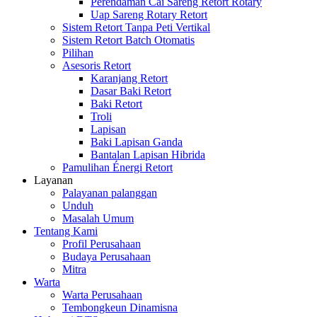
Perendaman Cai Sareng Retort Rotary
Uap Sareng Rotary Retort
Sistem Retort Tanpa Peti Vertikal
Sistem Retort Batch Otomatis
Pilihan
Asesoris Retort
Karanjang Retort
Dasar Baki Retort
Baki Retort
Troli
Lapisan
Baki Lapisan Ganda
Bantalan Lapisan Hibrida
Pamulihan Énergi Retort
Layanan
Palayanan palanggan
Unduh
Masalah Umum
Tentang Kami
Profil Perusahaan
Budaya Perusahaan
Mitra
Warta
Warta Perusahaan
Tembongkeun Dinamisna