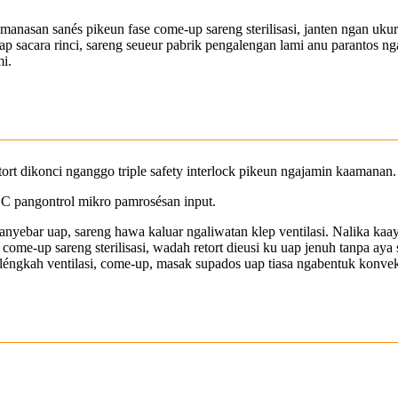
emanasan sanés pikeun fase come-up sareng sterilisasi, janten ngan uk
p sacara rinci, sareng seueur pabrik pengalengan lami anu parantos ngang
mi.
ort dikonci nganggo triple safety interlock pikeun ngajamin kaamanan.
PLC pangontrol mikro pamrosésan input.
anyebar uap, sareng hawa kaluar ngaliwatan klep ventilasi. Nalika kaa
ome-up sareng sterilisasi, wadah retort dieusi ku uap jenuh tanpa aya 
h léngkah ventilasi, come-up, masak supados uap tiasa ngabentuk konv