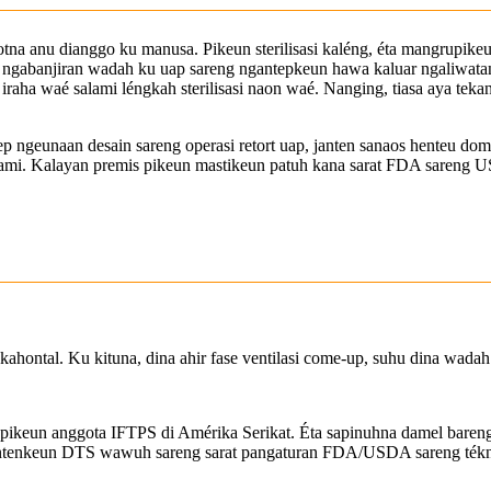
na anu dianggo ku manusa. Pikeun sterilisasi kaléng, éta mangrupikeun 
a ngabanjiran wadah ku uap sareng ngantepkeun hawa kaluar ngaliwatan 
h iraha waé salami léngkah sterilisasi naon waé. Nanging, tiasa aya te
 ngeunaan desain sareng operasi retort uap, janten sanaos henteu domi
lami. Kalayan premis pikeun mastikeun patuh kana sarat FDA sareng U
 kahontal. Ku kituna, dina ahir fase ventilasi come-up, suhu dina wad
ikeun anggota IFTPS di Amérika Serikat. Éta sapinuhna damel bareng s
tenkeun DTS wawuh sareng sarat pangaturan FDA/USDA sareng téknolo