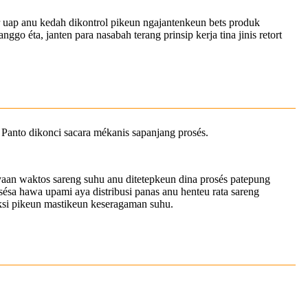
ur uap anu kedah dikontrol pikeun ngajantenkeun bets produk
go éta, janten para nasabah terang prinsip kerja tina jinis retort
 Panto dikonci sacara mékanis sapanjang prosés.
yaan waktos sareng suhu anu ditetepkeun dina prosés patepung
sésa hawa upami aya distribusi panas anu henteu rata sareng
eksi pikeun mastikeun keseragaman suhu.