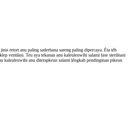
nis retort anu paling saderhana sareng paling dipercaya. Éta téh
p ventilasi. Teu aya tekanan anu kaleuleuwihi salami fase sterilisasi
anu kaleuleuwihi anu diterapkeun salami léngkah pendinginan pikeun