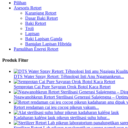
Pilihan
Asesoris Retort
Karanjang Retort
Dasar Baki Retort
Baki Retort
Troli
Lapisan
Baki Lapisan Ganda
Bantalan Lapisan Hibrida
Pamulihan Énergi Retort
Produk Fitur
DTS Water Spray Retort: ​​Téhnologi Inti Anu Ngamankeun...
Semprotan Cai Pure Sayuran Orok Botol Kaca Retort
Ngawanohkeun Retort Sterilisasi Generasi Salajengna – Optima
Retort rendaman cai ieu cocog pikeun vakum...
Kadaharan kaléng lauk pikeun sterilisasi suhu luhur...
Sterilizer Retort Lab pikeun panalungtikan sareng pamekaran p