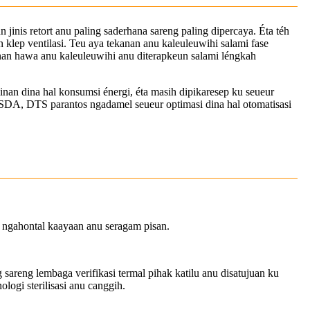
jinis retort anu paling saderhana sareng paling dipercaya. Éta téh
klep ventilasi. Teu aya tekanan anu kaleuleuwihi salami fase
kanan hawa anu kaleuleuwihi anu diterapkeun salami léngkah
nan dina hal konsumsi énergi, éta masih dipikaresep ku seueur
SDA, DTS parantos ngadamel seueur optimasi dina hal otomatisasi
ah ngahontal kaayaan anu seragam pisan.
areng lembaga verifikasi termal pihak katilu anu disatujuan ku
gi sterilisasi anu canggih.