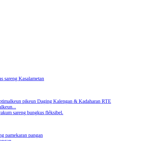
lkeun...
angan...