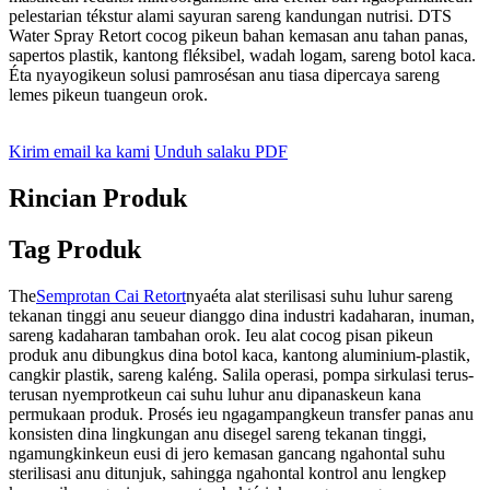
pelestarian tékstur alami sayuran sareng kandungan nutrisi. DTS
Water Spray Retort cocog pikeun bahan kemasan anu tahan panas,
sapertos plastik, kantong fléksibel, wadah logam, sareng botol kaca.
Éta nyayogikeun solusi pamrosésan anu tiasa dipercaya sareng
lemes pikeun tuangeun orok.
Kirim email ka kami
Unduh salaku PDF
Rincian Produk
Tag Produk
The
Semprotan Cai Retort
nyaéta alat sterilisasi suhu luhur sareng
tekanan tinggi anu seueur dianggo dina industri kadaharan, inuman,
sareng kadaharan tambahan orok. Ieu alat cocog pisan pikeun
produk anu dibungkus dina botol kaca, kantong aluminium-plastik,
cangkir plastik, sareng kaléng. Salila operasi, pompa sirkulasi terus-
terusan nyemprotkeun cai suhu luhur anu dipanaskeun kana
permukaan produk. Prosés ieu ngagampangkeun transfer panas anu
konsisten dina lingkungan anu disegel sareng tekanan tinggi,
ngamungkinkeun eusi di jero kemasan gancang ngahontal suhu
sterilisasi anu ditunjuk, sahingga ngahontal kontrol anu lengkep