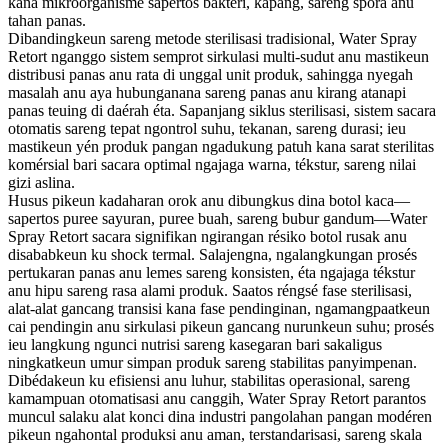
kana mikroorganisme sapertos baktéri, kapang, sareng spora anu
tahan panas.
Dibandingkeun sareng metode sterilisasi tradisional, Water Spray
Retort nganggo sistem semprot sirkulasi multi-sudut anu mastikeun
distribusi panas anu rata di unggal unit produk, sahingga nyegah
masalah anu aya hubunganana sareng panas anu kirang atanapi
panas teuing di daérah éta. Sapanjang siklus sterilisasi, sistem sacara
otomatis sareng tepat ngontrol suhu, tekanan, sareng durasi; ieu
mastikeun yén produk pangan ngadukung patuh kana sarat sterilitas
komérsial bari sacara optimal ngajaga warna, tékstur, sareng nilai
gizi aslina.
Husus pikeun kadaharan orok anu dibungkus dina botol kaca—
sapertos puree sayuran, puree buah, sareng bubur gandum—Water
Spray Retort sacara signifikan ngirangan résiko botol rusak anu
disababkeun ku shock termal. Salajengna, ngalangkungan prosés
pertukaran panas anu lemes sareng konsisten, éta ngajaga tékstur
anu hipu sareng rasa alami produk. Saatos réngsé fase sterilisasi,
alat-alat gancang transisi kana fase pendinginan, ngamangpaatkeun
cai pendingin anu sirkulasi pikeun gancang nurunkeun suhu; prosés
ieu langkung ngunci nutrisi sareng kasegaran bari sakaligus
ningkatkeun umur simpan produk sareng stabilitas panyimpenan.
Dibédakeun ku efisiensi anu luhur, stabilitas operasional, sareng
kamampuan otomatisasi anu canggih, Water Spray Retort parantos
muncul salaku alat konci dina industri pangolahan pangan modéren
pikeun ngahontal produksi anu aman, terstandarisasi, sareng skala