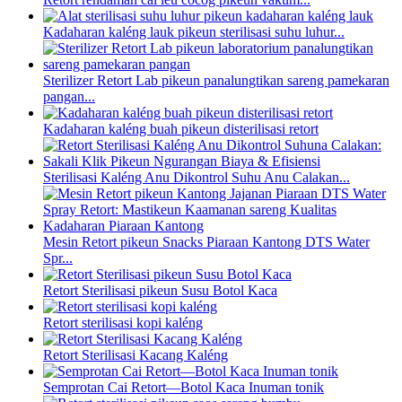
Kadaharan kaléng lauk pikeun sterilisasi suhu luhur...
Sterilizer Retort Lab pikeun panalungtikan sareng pamekaran
pangan...
Kadaharan kaléng buah pikeun disterilisasi retort
Sterilisasi Kaléng Anu Dikontrol Suhu Anu Calakan...
Mesin Retort pikeun Snacks Piaraan Kantong DTS Water
Spr...
Retort Sterilisasi pikeun Susu Botol Kaca
Retort sterilisasi kopi kaléng
Retort Sterilisasi Kacang Kaléng
Semprotan Cai Retort—Botol Kaca Inuman tonik