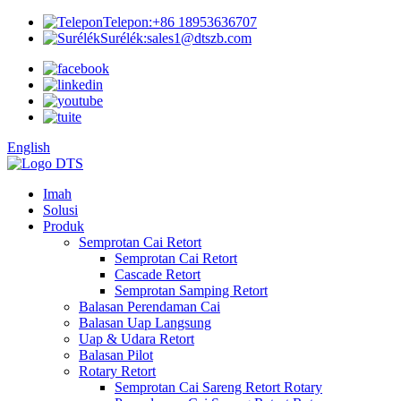
Telepon:
+86 18953636707
Surélék:
sales1@dtszb.com
English
Imah
Solusi
Produk
Semprotan Cai Retort
Semprotan Cai Retort
Cascade Retort
Semprotan Samping Retort
Balasan Perendaman Cai
Balasan Uap Langsung
Uap & Udara Retort
Balasan Pilot
Rotary Retort
Semprotan Cai Sareng Retort Rotary