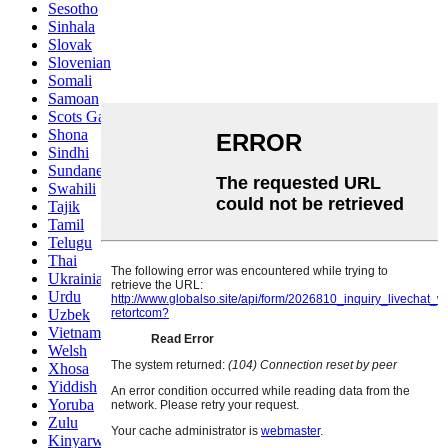
Sesotho
Sinhala
Slovak
Slovenian
Somali
Samoan
Scots Gaelic
Shona
Sindhi
Sundanese
Swahili
Tajik
Tamil
Telugu
Thai
Ukrainian
Urdu
Uzbek
Vietnamese
Welsh
Xhosa
Yiddish
Yoruba
Zulu
Kinyarwanda