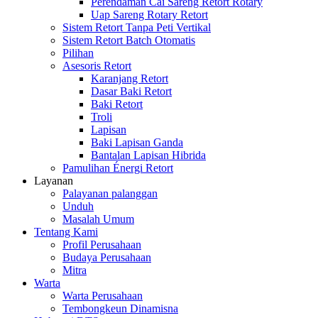
Perendaman Cai Sareng Retort Rotary
Uap Sareng Rotary Retort
Sistem Retort Tanpa Peti Vertikal
Sistem Retort Batch Otomatis
Pilihan
Asesoris Retort
Karanjang Retort
Dasar Baki Retort
Baki Retort
Troli
Lapisan
Baki Lapisan Ganda
Bantalan Lapisan Hibrida
Pamulihan Énergi Retort
Layanan
Palayanan palanggan
Unduh
Masalah Umum
Tentang Kami
Profil Perusahaan
Budaya Perusahaan
Mitra
Warta
Warta Perusahaan
Tembongkeun Dinamisna