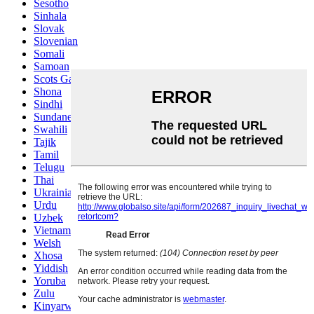
Sesotho
Sinhala
Slovak
Slovenian
Somali
Samoan
Scots Gaelic
Shona
Sindhi
Sundanese
Swahili
Tajik
Tamil
Telugu
Thai
Ukrainian
Urdu
Uzbek
Vietnamese
Welsh
Xhosa
Yiddish
Yoruba
Zulu
Kinyarwanda