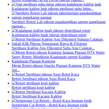
Kadaharan kaléng lauk pikeun sterilisasi suhu luhur...
Sterilizer Retort Lab pikeun panalungtikan sareng pamekaran
pangan...
Kadaharan kaléng buah pikeun disterilisasi retort
Sterilisasi Kaléng Anu Dikontrol Suhu Anu Calakan...
Mesin Retort pikeun Snacks Piaraan Kantong DTS Water
Spr...
Retort Sterilisasi pikeun Susu Botol Kaca
Retort sterilisasi kopi kaléng
Retort Sterilisasi Kacang Kaléng
Semprotan Cai Retort—Botol Kaca Inuman tonik