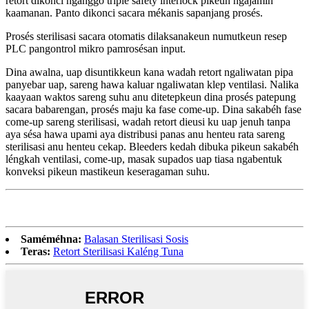
retort dikonci nganggo triple safety interlock pikeun ngajamin
kaamanan. Panto dikonci sacara mékanis sapanjang prosés.
Prosés sterilisasi sacara otomatis dilaksanakeun numutkeun resep
PLC pangontrol mikro pamrosésan input.
Dina awalna, uap disuntikkeun kana wadah retort ngaliwatan pipa
panyebar uap, sareng hawa kaluar ngaliwatan klep ventilasi. Nalika
kaayaan waktos sareng suhu anu ditetepkeun dina prosés patepung
sacara babarengan, prosés maju ka fase come-up. Dina sakabéh fase
come-up sareng sterilisasi, wadah retort dieusi ku uap jenuh tanpa
aya sésa hawa upami aya distribusi panas anu henteu rata sareng
sterilisasi anu henteu cekap. Bleeders kedah dibuka pikeun sakabéh
léngkah ventilasi, come-up, masak supados uap tiasa ngabentuk
konveksi pikeun mastikeun keseragaman suhu.
Saméméhna:
Balasan Sterilisasi Sosis
Teras:
Retort Sterilisasi Kaléng Tuna