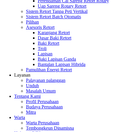
Perendaman Cai Sareng Retort Rotary
Uap Sareng Rotary Retort
Sistem Retort Tanpa Peti Vertikal
Sistem Retort Batch Otomatis
Pilihan
Asesoris Retort
Karanjang Retort
Dasar Baki Retort
Baki Retort
Troli
Lapisan
Baki Lapisan Ganda
Bantalan Lapisan Hibrida
Pamulihan Énergi Retort
Layanan
Palayanan palanggan
Unduh
Masalah Umum
Tentang Kami
Profil Perusahaan
Budaya Perusahaan
Mitra
Warta
Warta Perusahaan
Tembongkeun Dinamisna