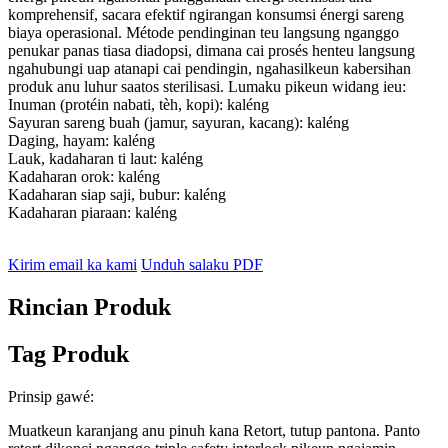
komprehensif, sacara efektif ngirangan konsumsi énergi sareng
biaya operasional. Métode pendinginan teu langsung nganggo
penukar panas tiasa diadopsi, dimana cai prosés henteu langsung
ngahubungi uap atanapi cai pendingin, ngahasilkeun kabersihan
produk anu luhur saatos sterilisasi. Lumaku pikeun widang ieu:
Inuman (protéin nabati, tèh, kopi): kaléng
Sayuran sareng buah (jamur, sayuran, kacang): kaléng
Daging, hayam: kaléng
Lauk, kadaharan ti laut: kaléng
Kadaharan orok: kaléng
Kadaharan siap saji, bubur: kaléng
Kadaharan piaraan: kaléng
Kirim email ka kami
Unduh salaku PDF
Rincian Produk
Tag Produk
Prinsip gawé:
Muatkeun karanjang anu pinuh kana Retort, tutup pantona. Panto