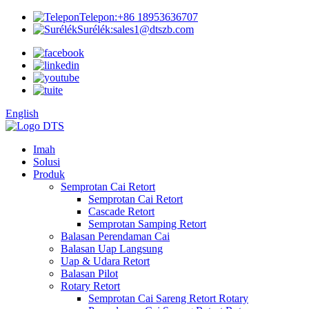
Telepon:
+86 18953636707
Surélék:
sales1@dtszb.com
English
Imah
Solusi
Produk
Semprotan Cai Retort
Semprotan Cai Retort
Cascade Retort
Semprotan Samping Retort
Balasan Perendaman Cai
Balasan Uap Langsung
Uap & Udara Retort
Balasan Pilot
Rotary Retort
Semprotan Cai Sareng Retort Rotary