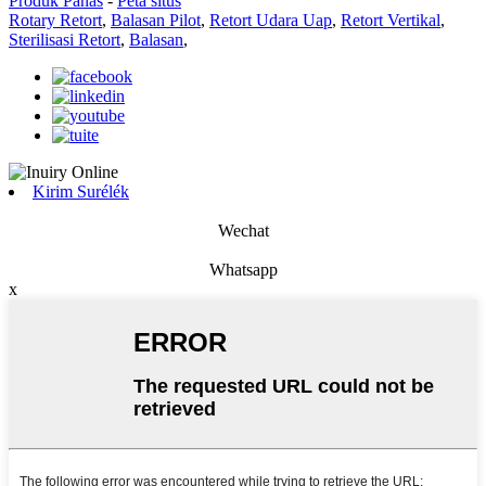
Produk Panas
-
Peta situs
Rotary Retort
,
Balasan Pilot
,
Retort Udara Uap
,
Retort Vertikal
,
Sterilisasi Retort
,
Balasan
,
Kirim Surélék
Wechat
Whatsapp
x