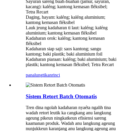
Sayuran sareng buah-buahan (jamur, sayuran,
kacang): kaléng; kantong kemasan fléksibel;
Tetra Recart
Daging, hayam: kaléng; kaléng aluminium;
kantong kemasan fléksibel
Lauk jeung kadaharan ti laut: kaléng; kaléng
aluminium; kantong kemasan fléksibel
Kadaharan orok: kaléng; kantong kemasan
fléksibel
Kadaharan siap saji: saos kantong; sangu
kantong; baki plastik; baki aluminium foil
Kadaharan piaraan: kaléng; baki aluminium; baki
plastik; kantong kemasan fléksibel; Tetra Recart
panalungtikan
rinci
Sistem Retort Batch Otomatis
Tren dina ngolah kadaharan nyaéta ngalih tina
wadah retort leutik ka cangkang anu langkung
ageung pikeun ningkatkeun efisiensi sareng
kaamanan produk. Wadah anu langkung ageung
nunjukkeun karanjang anu langkung ageung anu