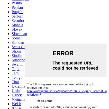
Pashto
Persian
Punjabi
Serbian
Sesotho
Sinhala
Slovak
Slovenian
Somali
Samoan
Scots Gaelic
Shona
Sindhi
Sundanese
Swahili
Tajik
Tamil
Telugu
Thai
Ukrainian
Urdu
Uzbek
Vietnamese
Welsh
Xhosa