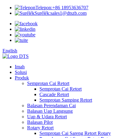
Telepon:
+86 18953636707
Surélék:
sales1@dtszb.com
English
Imah
Solusi
Produk
Semprotan Cai Retort
Semprotan Cai Retort
Cascade Retort
Semprotan Samping Retort
Balasan Perendaman Cai
Balasan Uap Langsung
Uap & Udara Retort
Balasan Pilot
Rotary Retort
Semprotan Cai Sareng Retort Rotary