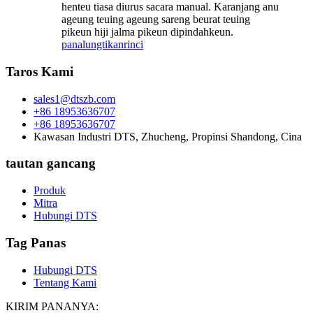
henteu tiasa diurus sacara manual. Karanjang anu
ageung teuing ageung sareng beurat teuing
pikeun hiji jalma pikeun dipindahkeun.
panalungtikan
rinci
Taros Kami
sales1@dtszb.com
+86 18953636707
+86 18953636707
Kawasan Industri DTS, Zhucheng, Propinsi Shandong, Cina
tautan gancang
Produk
Mitra
Hubungi DTS
Tag Panas
Hubungi DTS
Tentang Kami
KIRIM PANANYA: