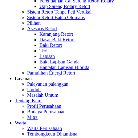
Perendaman Cai Sareng Retort Rotary
Uap Sareng Rotary Retort
Sistem Retort Tanpa Peti Vertikal
Sistem Retort Batch Otomatis
Pilihan
Asesoris Retort
Karanjang Retort
Dasar Baki Retort
Baki Retort
Troli
Lapisan
Baki Lapisan Ganda
Bantalan Lapisan Hibrida
Pamulihan Énergi Retort
Layanan
Palayanan palanggan
Unduh
Masalah Umum
Tentang Kami
Profil Perusahaan
Budaya Perusahaan
Mitra
Warta
Warta Perusahaan
Tembongkeun Dinamisna