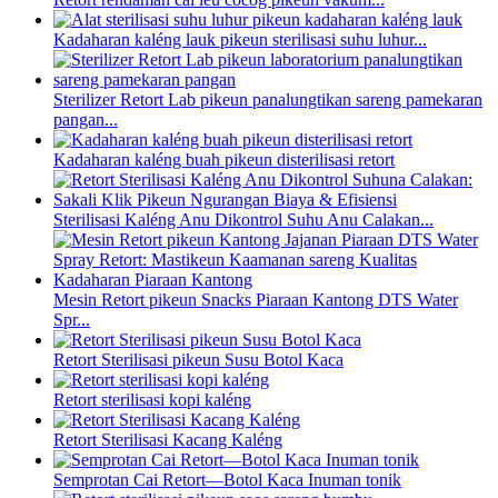
Kadaharan kaléng lauk pikeun sterilisasi suhu luhur...
Sterilizer Retort Lab pikeun panalungtikan sareng pamekaran
pangan...
Kadaharan kaléng buah pikeun disterilisasi retort
Sterilisasi Kaléng Anu Dikontrol Suhu Anu Calakan...
Mesin Retort pikeun Snacks Piaraan Kantong DTS Water
Spr...
Retort Sterilisasi pikeun Susu Botol Kaca
Retort sterilisasi kopi kaléng
Retort Sterilisasi Kacang Kaléng
Semprotan Cai Retort—Botol Kaca Inuman tonik