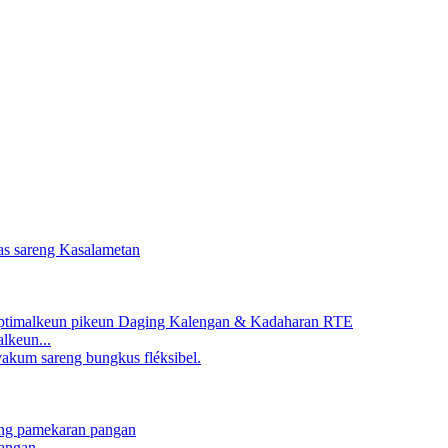
lkeun...
angan...