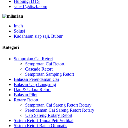
Hubungi DTS
sales1@dtszb.com
Imah
Solusi
Kadaharan siap saji, Bubur
Kategori
Semprotan Cai Retort
Semprotan Cai Retort
Cascade Retort
Semprotan Samping Retort
Balasan Perendaman Cai
Balasan Uap Langsung
Uap & Udara Retort
Balasan Pilot
Rotary Retort
Semprotan Cai Sareng Retort Rotary
Perendaman Cai Sareng Retort Rotary
Uap Sareng Rotary Retort
Sistem Retort Tanpa Peti Vertikal
Sistem Retort Batch Otomatis