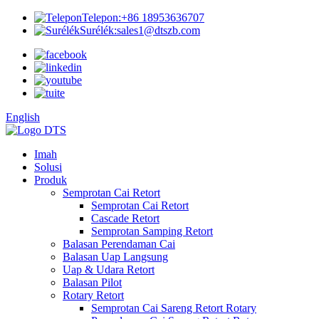
Telepon:
+86 18953636707
Surélék:
sales1@dtszb.com
English
Imah
Solusi
Produk
Semprotan Cai Retort
Semprotan Cai Retort
Cascade Retort
Semprotan Samping Retort
Balasan Perendaman Cai
Balasan Uap Langsung
Uap & Udara Retort
Balasan Pilot
Rotary Retort
Semprotan Cai Sareng Retort Rotary