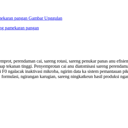
emprot, perendaman cai, sareng rotasi, sareng penukar panas anu efisien
p tekanan tinggi. Penyemprotan cai anu diatomisasi sareng perendama
i F0 ngalacak inaktivasi mikroba, ngirim data ka sistem pemantauan pik
n formulasi, ngirangan karugian, sareng ningkatkeun hasil produksi ngan