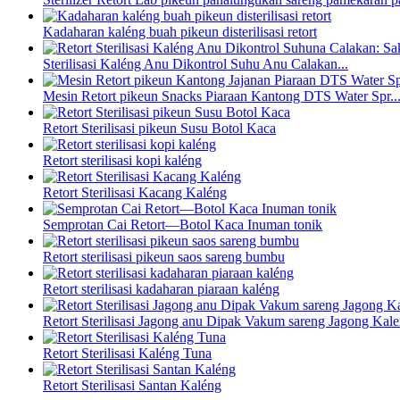
Kadaharan kaléng buah pikeun disterilisasi retort
Sterilisasi Kaléng Anu Dikontrol Suhu Anu Calakan...
Mesin Retort pikeun Snacks Piaraan Kantong DTS Water Spr..
Retort Sterilisasi pikeun Susu Botol Kaca
Retort sterilisasi kopi kaléng
Retort Sterilisasi Kacang Kaléng
Semprotan Cai Retort—Botol Kaca Inuman tonik
Retort sterilisasi pikeun saos sareng bumbu
Retort sterilisasi kadaharan piaraan kaléng
Retort Sterilisasi Jagong anu Dipak Vakum sareng Jagong Kal
Retort Sterilisasi Kaléng Tuna
Retort Sterilisasi Santan Kaléng