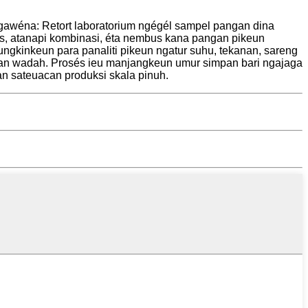
 gawéna: Retort laboratorium ngégél sampel pangan dina
as, atanapi kombinasi, éta nembus kana pangan pikeun
gkinkeun para panaliti pikeun ngatur suhu, tekanan, sareng
akan wadah. Prosés ieu manjangkeun umur simpan bari ngajaga
 sateuacan produksi skala pinuh.