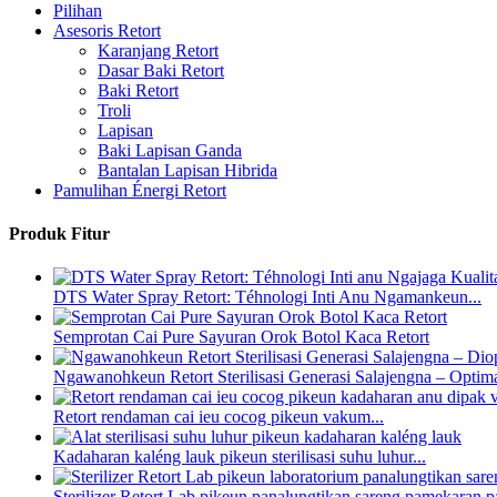
Pilihan
Asesoris Retort
Karanjang Retort
Dasar Baki Retort
Baki Retort
Troli
Lapisan
Baki Lapisan Ganda
Bantalan Lapisan Hibrida
Pamulihan Énergi Retort
Produk Fitur
DTS Water Spray Retort: ​​Téhnologi Inti Anu Ngamankeun...
Semprotan Cai Pure Sayuran Orok Botol Kaca Retort
Ngawanohkeun Retort Sterilisasi Generasi Salajengna – Optima
Retort rendaman cai ieu cocog pikeun vakum...
Kadaharan kaléng lauk pikeun sterilisasi suhu luhur...
Sterilizer Retort Lab pikeun panalungtikan sareng pamekaran p