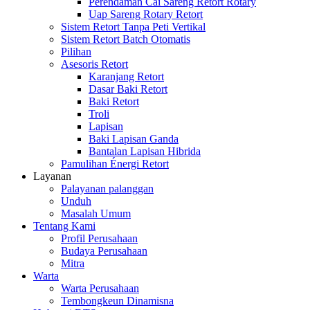
Perendaman Cai Sareng Retort Rotary
Uap Sareng Rotary Retort
Sistem Retort Tanpa Peti Vertikal
Sistem Retort Batch Otomatis
Pilihan
Asesoris Retort
Karanjang Retort
Dasar Baki Retort
Baki Retort
Troli
Lapisan
Baki Lapisan Ganda
Bantalan Lapisan Hibrida
Pamulihan Énergi Retort
Layanan
Palayanan palanggan
Unduh
Masalah Umum
Tentang Kami
Profil Perusahaan
Budaya Perusahaan
Mitra
Warta
Warta Perusahaan
Tembongkeun Dinamisna