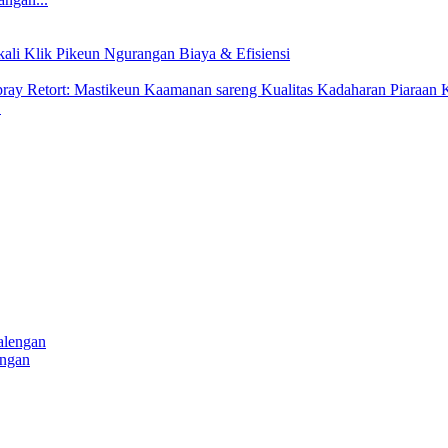
.
engan