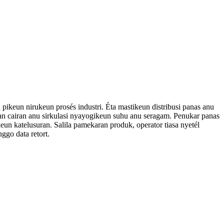
 pikeun nirukeun prosés industri. Éta mastikeun distribusi panas anu
n cairan anu sirkulasi nyayogikeun suhu anu seragam. Penukar panas
eun katelusuran. Salila pamekaran produk, operator tiasa nyetél
ggo data retort.