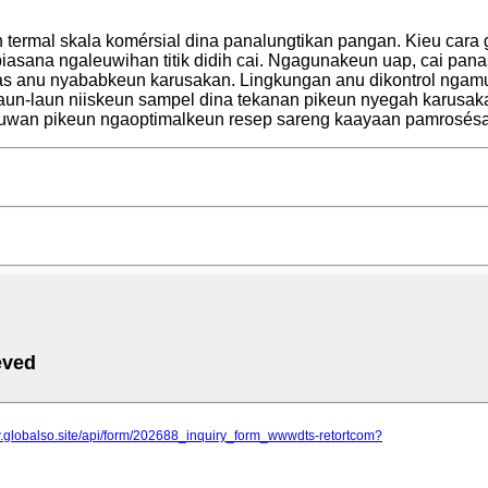
n termal skala komérsial dina panalungtikan pangan. Kieu cara
iasana ngaleuwihan titik didih cai. Ngagunakeun uap, cai pan
s anu nyababkeun karusakan. Lingkungan anu dikontrol ngamun
rt laun-laun niiskeun sampel dina tekanan pikeun nyegah karus
uwan pikeun ngaoptimalkeun resep sareng kaayaan pamrosésan