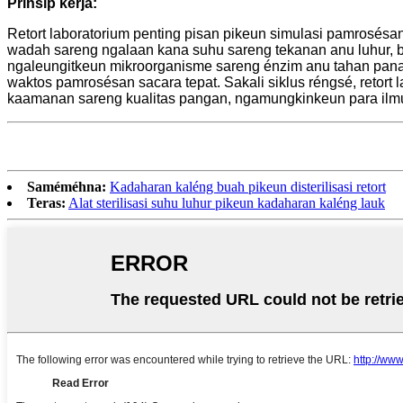
Prinsip kerja
:
Retort laboratorium penting pisan pikeun simulasi pamrosésa
wadah sareng ngalaan kana suhu sareng tekanan anu luhur, b
ngaleungitkeun mikroorganisme sareng énzim anu tahan pana
waktos pamrosésan sacara tepat. Sakali siklus réngsé, reto
kaamanan sareng kualitas pangan, ngamungkinkeun para ilm
Saméméhna:
Kadaharan kaléng buah pikeun disterilisasi retort
Teras:
Alat sterilisasi suhu luhur pikeun kadaharan kaléng lauk