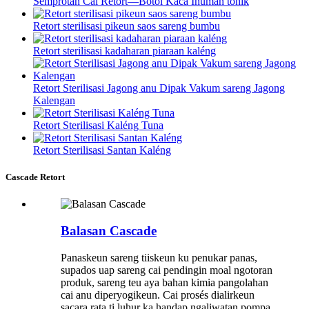
Semprotan Cai Retort—Botol Kaca Inuman tonik
Retort sterilisasi pikeun saos sareng bumbu
Retort sterilisasi kadaharan piaraan kaléng
Retort Sterilisasi Jagong anu Dipak Vakum sareng Jagong
Kalengan
Retort Sterilisasi Kaléng Tuna
Retort Sterilisasi Santan Kaléng
Cascade Retort
Balasan Cascade
Panaskeun sareng tiiskeun ku penukar panas,
supados uap sareng cai pendingin moal ngotoran
produk, sareng teu aya bahan kimia pangolahan
cai anu diperyogikeun. Cai prosés dialirkeun
sacara rata ti luhur ka handap ngaliwatan pompa