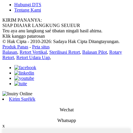
Hubungi DTS
Tentang Kami
KIRIM PANANYA:
SIAP DIAJAR LANGKUNG SEUEUR
Teu aya anu langkung saé tibatan ningali hasil ahirna.
Klik kanggo patarosan
© Hak Cipta - 2010-2026: Sadaya Hak Cipta Ditangtayungan.
Produk Panas
-
Peta situs
Balasan
,
Retort Vertikal
,
Sterilisasi Retort
,
Balasan Pilot
,
Rotary
Retort
,
Retort Udara Uap
,
Kirim Surélék
Wechat
Whatsapp
x