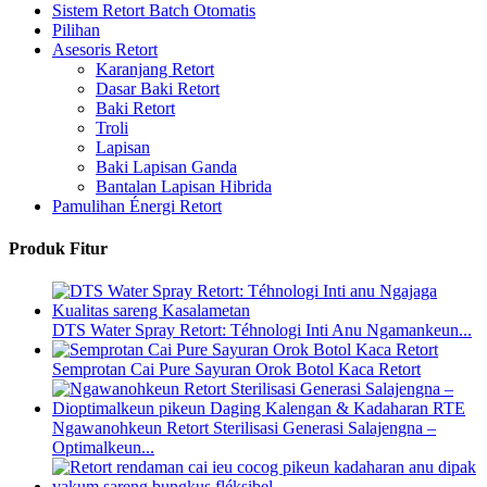
Sistem Retort Batch Otomatis
Pilihan
Asesoris Retort
Karanjang Retort
Dasar Baki Retort
Baki Retort
Troli
Lapisan
Baki Lapisan Ganda
Bantalan Lapisan Hibrida
Pamulihan Énergi Retort
Produk Fitur
DTS Water Spray Retort: ​​Téhnologi Inti Anu Ngamankeun...
Semprotan Cai Pure Sayuran Orok Botol Kaca Retort
Ngawanohkeun Retort Sterilisasi Generasi Salajengna –
Optimalkeun...