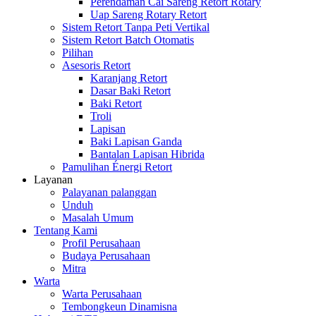
Perendaman Cai Sareng Retort Rotary
Uap Sareng Rotary Retort
Sistem Retort Tanpa Peti Vertikal
Sistem Retort Batch Otomatis
Pilihan
Asesoris Retort
Karanjang Retort
Dasar Baki Retort
Baki Retort
Troli
Lapisan
Baki Lapisan Ganda
Bantalan Lapisan Hibrida
Pamulihan Énergi Retort
Layanan
Palayanan palanggan
Unduh
Masalah Umum
Tentang Kami
Profil Perusahaan
Budaya Perusahaan
Mitra
Warta
Warta Perusahaan
Tembongkeun Dinamisna