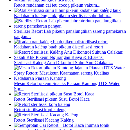
Retort rendaman cai ieu cocog pikeun vakum...
Kadaharan kaléng lauk pikeun sterilisasi suhu luhur...
Sterilizer Retort Lab pikeun panalungtikan sareng pamekaran
pangan...
Kadaharan kaléng buah pikeun disterilisasi retort
Sterilisasi Kaléng Anu Dikontrol Suhu Anu Calakan...
Mesin Retort pikeun Snacks Piaraan Kantong DTS Water
Spr...
Retort Sterilisasi pikeun Susu Botol Kaca
Retort sterilisasi kopi kaléng
Retort Sterilisasi Kacang Kaléng