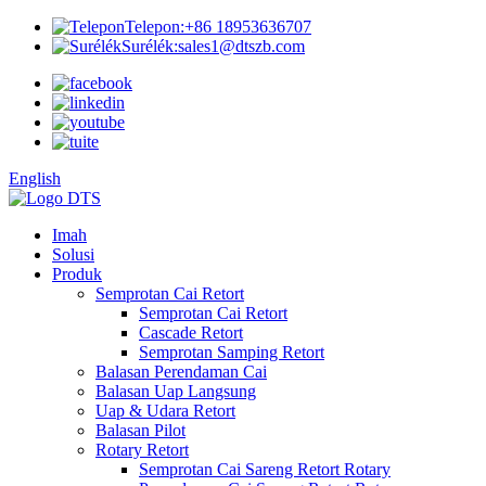
Telepon:
+86 18953636707
Surélék:
sales1@dtszb.com
English
Imah
Solusi
Produk
Semprotan Cai Retort
Semprotan Cai Retort
Cascade Retort
Semprotan Samping Retort
Balasan Perendaman Cai
Balasan Uap Langsung
Uap & Udara Retort
Balasan Pilot
Rotary Retort
Semprotan Cai Sareng Retort Rotary