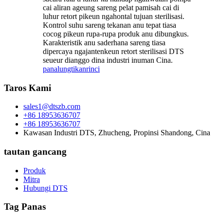
cai aliran ageung sareng pelat pamisah cai di
luhur retort pikeun ngahontal tujuan sterilisasi.
Kontrol suhu sareng tekanan anu tepat tiasa
cocog pikeun rupa-rupa produk anu dibungkus.
Karakteristik anu saderhana sareng tiasa
dipercaya ngajantenkeun retort sterilisasi DTS
seueur dianggo dina industri inuman Cina.
panalungtikan
rinci
Taros Kami
sales1@dtszb.com
+86 18953636707
+86 18953636707
Kawasan Industri DTS, Zhucheng, Propinsi Shandong, Cina
tautan gancang
Produk
Mitra
Hubungi DTS
Tag Panas