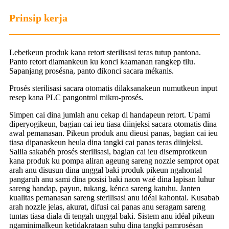
Prinsip kerja
Lebetkeun produk kana retort sterilisasi teras tutup pantona.
Panto retort diamankeun ku konci kaamanan rangkep tilu.
Sapanjang prosésna, panto dikonci sacara mékanis.
Prosés sterilisasi sacara otomatis dilaksanakeun numutkeun input
resep kana PLC pangontrol mikro-prosés.
Simpen cai dina jumlah anu cekap di handapeun retort. Upami
diperyogikeun, bagian cai ieu tiasa diinjeksi sacara otomatis dina
awal pemanasan. Pikeun produk anu dieusi panas, bagian cai ieu
tiasa dipanaskeun heula dina tangki cai panas teras diinjeksi.
Salila sakabéh prosés sterilisasi, bagian cai ieu disemprotkeun
kana produk ku pompa aliran ageung sareng nozzle semprot opat
arah anu disusun dina unggal baki produk pikeun ngahontal
pangaruh anu sami dina posisi baki naon waé dina lapisan luhur
sareng handap, payun, tukang, kénca sareng katuhu. Janten
kualitas pemanasan sareng sterilisasi anu idéal kahontal. Kusabab
arah nozzle jelas, akurat, difusi cai panas anu seragam sareng
tuntas tiasa diala di tengah unggal baki. Sistem anu idéal pikeun
ngaminimalkeun ketidakrataan suhu dina tangki pamrosésan