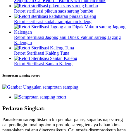
Semprotan Cai Retort—Botol Kaca Inuman tonik
Retort sterilisasi pikeun saos sareng bumbu
Retort sterilisasi kadaharan piaraan kaléng
Retort Sterilisasi Jagong anu Dipak Vakum sareng Jagong
Kalengan
Retort Sterilisasi Kaléng Tuna
Retort Sterilisasi Santan Kaléng
Semprotan samping retort
Pedaran Singkat:
Panaskeun sareng tiiskeun ku penukar panas, supados uap sareng
cai pendingin moal ngotoran produk, sareng teu aya bahan kimia
pangolahan cai anu diperyogikeun. Cai prosés disemprotkeun kana