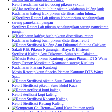
Retort rendaman cai ieu cocog pikeun vakum...
Kadaharan kaléng lauk pikeun sterilisasi suhu luhur...
Sterilizer Retort Lab pikeun panalungtikan sareng pamekaran
pangan...
Kadaharan kaléng buah pikeun disterilisasi retort
Sterilisasi Kaléng Anu Dikontrol Suhu Anu Calakan...
Mesin Retort pikeun Snacks Piaraan Kantong DTS Water
Spr...
Retort Sterilisasi pikeun Susu Botol Kaca
Retort sterilisasi kopi kaléng
Retort Sterilisasi Kacang Kaléng