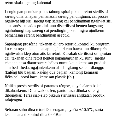
retort skala ageung kahontal.
Lengkepan penukar panas tabung spiral pikeun retort sterilisasi
sareng dina tahapan pemanasan sareng pendinginan, cai prosés
ngaliwat hiji sisi, sareng uap sareng cai pendinginan ngaliwat sisi
anu sanés, supados produk anu disterilisasi henteu langsung
ngahubungi uap sareng cai pendingin pikeun ngawujudkeun
pemanasan sareng pendinginan aseptik.
Sapanjang prosésna, tekanan di jero retort dikontrol ku program
ku cara ngasupkeun atanapi ngaluarkeun hawa anu dikomprés
ngaliwatan klep otomatis ka retort. Kusabab sterilisasi semprotan
cai, tekanan dina retort henteu kapangaruhan ku suhu, sareng
tekanan tiasa diatur sacara bébas numutkeun kemasan produk
anu béda-béda, ngajantenkeun alat langkung seueur dianggo
(kaléng tilu bagian, kaléng dua bagian, kantong kemasan
fléksibel, botol kaca, kemasan plastik jsb.).
Nalika prosés sterilisasi parantos réngsé, sinyal alarm bakal
dikaluarkeun. Dina waktos ieu, panto tiasa dibuka sareng
dibongkar. Teras siap-siap pikeun sterilisasi angkatan produk
salajengna.
Sebaran suhu dina retort téh seragam, nyaéta +/-0.5℃, sarta
tekananana dikontrol dina 0.05Bar.