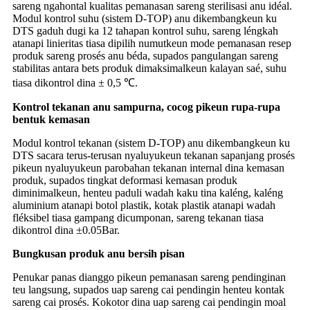
sareng ngahontal kualitas pemanasan sareng sterilisasi anu idéal.
Modul kontrol suhu (sistem D-TOP) anu dikembangkeun ku
DTS gaduh dugi ka 12 tahapan kontrol suhu, sareng léngkah
atanapi linieritas tiasa dipilih numutkeun mode pemanasan resep
produk sareng prosés anu béda, supados pangulangan sareng
stabilitas antara bets produk dimaksimalkeun kalayan saé, suhu
tiasa dikontrol dina ± 0,5 ℃.
Kontrol tekanan anu sampurna, cocog pikeun rupa-rupa
bentuk kemasan
Modul kontrol tekanan (sistem D-TOP) anu dikembangkeun ku
DTS sacara terus-terusan nyaluyukeun tekanan sapanjang prosés
pikeun nyaluyukeun parobahan tekanan internal dina kemasan
produk, supados tingkat deformasi kemasan produk
diminimalkeun, henteu paduli wadah kaku tina kaléng, kaléng
aluminium atanapi botol plastik, kotak plastik atanapi wadah
fléksibel tiasa gampang dicumponan, sareng tekanan tiasa
dikontrol dina ±0.05Bar.
Bungkusan produk anu bersih pisan
Penukar panas dianggo pikeun pemanasan sareng pendinginan
teu langsung, supados uap sareng cai pendingin henteu kontak
sareng cai prosés. Kokotor dina uap sareng cai pendingin moal