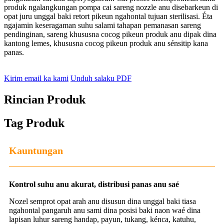
produk ngalangkungan pompa cai sareng nozzle anu disebarkeun di
opat juru unggal baki retort pikeun ngahontal tujuan sterilisasi. Éta
ngajamin keseragaman suhu salami tahapan pemanasan sareng
pendinginan, sareng khususna cocog pikeun produk anu dipak dina
kantong lemes, khususna cocog pikeun produk anu sénsitip kana
panas.
Kirim email ka kami
Unduh salaku PDF
Rincian Produk
Tag Produk
Kauntungan
Kontrol suhu anu akurat, distribusi panas anu saé
Nozel semprot opat arah anu disusun dina unggal baki tiasa
ngahontal pangaruh anu sami dina posisi baki naon waé dina
lapisan luhur sareng handap, payun, tukang, kénca, katuhu,