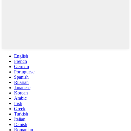
English
French
German
Portuguese
Spanish
Russian
Japanese
Korean
Arabic
Irish
Greek
Turkish
Italian
Danish
Romanian