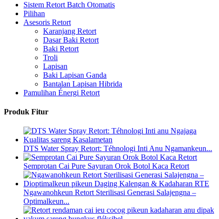
Sistem Retort Batch Otomatis
Pilihan
Asesoris Retort
Karanjang Retort
Dasar Baki Retort
Baki Retort
Troli
Lapisan
Baki Lapisan Ganda
Bantalan Lapisan Hibrida
Pamulihan Énergi Retort
Produk Fitur
DTS Water Spray Retort: ​​Téhnologi Inti Anu Ngamankeun...
Semprotan Cai Pure Sayuran Orok Botol Kaca Retort
Ngawanohkeun Retort Sterilisasi Generasi Salajengna –
Optimalkeun...