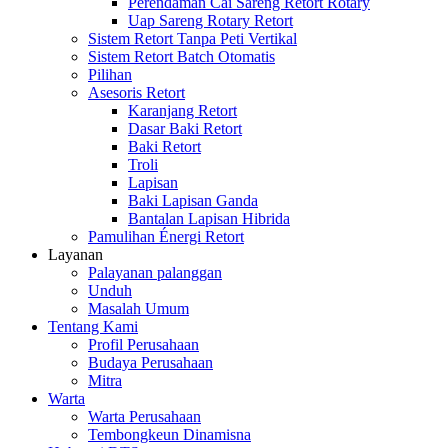
Perendaman Cai Sareng Retort Rotary
Uap Sareng Rotary Retort
Sistem Retort Tanpa Peti Vertikal
Sistem Retort Batch Otomatis
Pilihan
Asesoris Retort
Karanjang Retort
Dasar Baki Retort
Baki Retort
Troli
Lapisan
Baki Lapisan Ganda
Bantalan Lapisan Hibrida
Pamulihan Énergi Retort
Layanan
Palayanan palanggan
Unduh
Masalah Umum
Tentang Kami
Profil Perusahaan
Budaya Perusahaan
Mitra
Warta
Warta Perusahaan
Tembongkeun Dinamisna