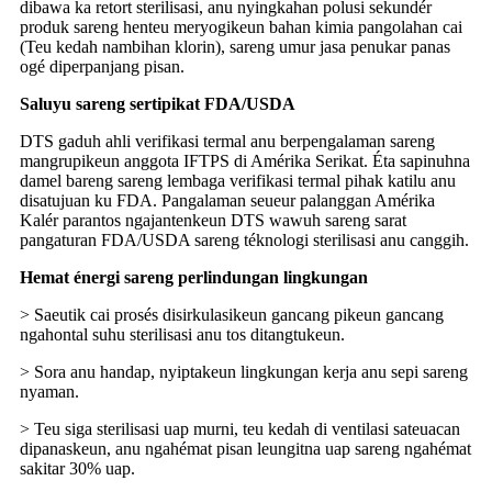
dibawa ka retort sterilisasi, anu nyingkahan polusi sekundér
produk sareng henteu meryogikeun bahan kimia pangolahan cai
(Teu kedah nambihan klorin), sareng umur jasa penukar panas
ogé diperpanjang pisan.
Saluyu sareng sertipikat FDA/USDA
DTS gaduh ahli verifikasi termal anu berpengalaman sareng
mangrupikeun anggota IFTPS di Amérika Serikat. Éta sapinuhna
damel bareng sareng lembaga verifikasi termal pihak katilu anu
disatujuan ku FDA. Pangalaman seueur palanggan Amérika
Kalér parantos ngajantenkeun DTS wawuh sareng sarat
pangaturan FDA/USDA sareng téknologi sterilisasi anu canggih.
Hemat énergi sareng perlindungan lingkungan
> Saeutik cai prosés disirkulasikeun gancang pikeun gancang
ngahontal suhu sterilisasi anu tos ditangtukeun.
> Sora anu handap, nyiptakeun lingkungan kerja anu sepi sareng
nyaman.
> Teu siga sterilisasi uap murni, teu kedah di ventilasi sateuacan
dipanaskeun, anu ngahémat pisan leungitna uap sareng ngahémat
sakitar 30% uap.