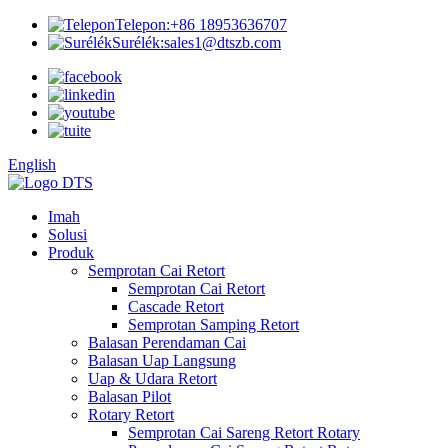
Telepon:
+86 18953636707
Surélék:
sales1@dtszb.com
English
Imah
Solusi
Produk
Semprotan Cai Retort
Semprotan Cai Retort
Cascade Retort
Semprotan Samping Retort
Balasan Perendaman Cai
Balasan Uap Langsung
Uap & Udara Retort
Balasan Pilot
Rotary Retort
Semprotan Cai Sareng Retort Rotary