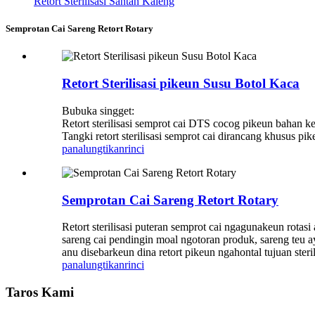
Retort Sterilisasi Santan Kaléng
Semprotan Cai Sareng Retort Rotary
Retort Sterilisasi pikeun Susu Botol Kaca
Bubuka singget:
Retort sterilisasi semprot cai DTS cocog pikeun bahan k
Tangki retort sterilisasi semprot cai dirancang khusus pi
panalungtikan
rinci
Semprotan Cai Sareng Retort Rotary
Retort sterilisasi puteran semprot cai ngagunakeun rot
sareng cai pendingin moal ngotoran produk, sareng teu
anu disebarkeun dina retort pikeun ngahontal tujuan ster
panalungtikan
rinci
Taros Kami