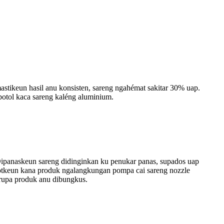
astikeun hasil anu konsisten, sareng ngahémat sakitar 30% uap.
, botol kaca sareng kaléng aluminium.
 Dipanaskeun sareng didinginkan ku penukar panas, supados uap
rotkeun kana produk ngalangkungan pompa cai sareng nozzle
a-rupa produk anu dibungkus.