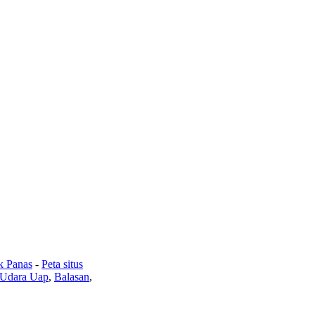
k Panas
-
Peta situs
 Udara Uap
,
Balasan
,