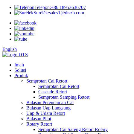
Telepon:
+86 18953636707
Surélék:
sales1@dtszb.com
English
Imah
Solusi
Produk
Semprotan Cai Retort
Semprotan Cai Retort
Cascade Retort
Semprotan Samping Retort
Balasan Perendaman Cai
Balasan Uap Langsung
Uap & Udara Retort
Balasan Pilot
Rotary Retort
Semprotan Cai Sareng Retort Rotary