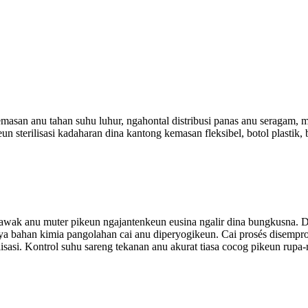
emasan anu tahan suhu luhur, ngahontal distribusi panas anu seragam, m
keun sterilisasi kadaharan dina kantong kemasan fleksibel, botol plastik
asi awak anu muter pikeun ngajantenkeun eusina ngalir dina bungkusna.
 aya bahan kimia pangolahan cai anu diperyogikeun. Cai prosés disemp
ilisasi. Kontrol suhu sareng tekanan anu akurat tiasa cocog pikeun rup