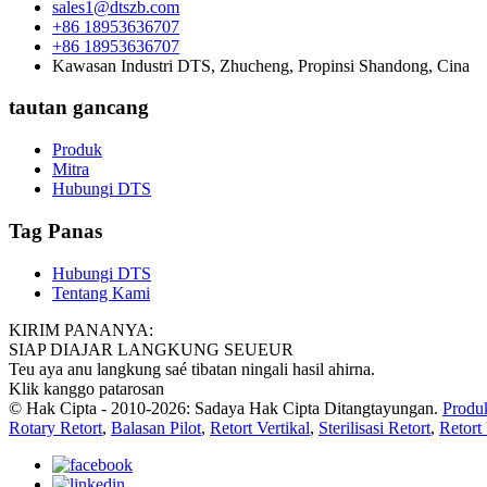
sales1@dtszb.com
+86 18953636707
+86 18953636707
Kawasan Industri DTS, Zhucheng, Propinsi Shandong, Cina
tautan gancang
Produk
Mitra
Hubungi DTS
Tag Panas
Hubungi DTS
Tentang Kami
KIRIM PANANYA:
SIAP DIAJAR LANGKUNG SEUEUR
Teu aya anu langkung saé tibatan ningali hasil ahirna.
Klik kanggo patarosan
© Hak Cipta - 2010-2026: Sadaya Hak Cipta Ditangtayungan.
Produ
Rotary Retort
,
Balasan Pilot
,
Retort Vertikal
,
Sterilisasi Retort
,
Retort