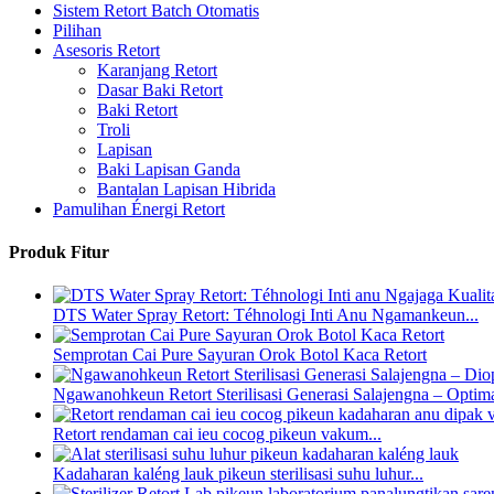
Sistem Retort Batch Otomatis
Pilihan
Asesoris Retort
Karanjang Retort
Dasar Baki Retort
Baki Retort
Troli
Lapisan
Baki Lapisan Ganda
Bantalan Lapisan Hibrida
Pamulihan Énergi Retort
Produk Fitur
DTS Water Spray Retort: ​​Téhnologi Inti Anu Ngamankeun...
Semprotan Cai Pure Sayuran Orok Botol Kaca Retort
Ngawanohkeun Retort Sterilisasi Generasi Salajengna – Optima
Retort rendaman cai ieu cocog pikeun vakum...
Kadaharan kaléng lauk pikeun sterilisasi suhu luhur...