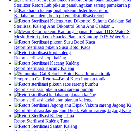
Sterilizer Retort Lab pikeun panalungtikan sareng pamekaran p
Kadaharan kaléng buah pikeun disterilisasi retort
Sterilisasi Kaléng Anu Dikontrol Suhu Anu Calakan...
Mesin Retort pikeun Snacks Piaraan Kantong DTS Water Spr..
Retort Sterilisasi pikeun Susu Botol Kaca
Retort sterilisasi kopi kaléng
Retort Sterilisasi Kacang Kaléng
Semprotan Cai Retort—Botol Kaca Inuman tonik
Retort sterilisasi pikeun saos sareng bumbu
Retort sterilisasi kadaharan piaraan kaléng
Retort Sterilisasi Jagong anu Dipak Vakum sareng Jagong Kal
Retort Sterilisasi Kaléng Tuna