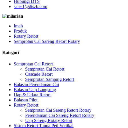
Hubungi DTS
sales1@dtszb.com
Imah
Produk
Rotary Retort
Semprotan Cai Sareng Retort Rotary
Kategori
Semprotan Cai Retort
Semprotan Cai Retort
Cascade Retort
Semprotan Samping Retort
Balasan Perendaman Cai
Balasan Uap Langsung
Uap & Udara Retort
Balasan Pilot
Rotary Retort
Semprotan Cai Sareng Retort Rotary
Perendaman Cai Sareng Retort Rotary
Uap Sareng Rotary Retort
Sistem Retort Tanpa Peti Vertikal