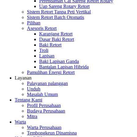
Perendaman Cai Sareng Retort Rotary
Uap Sareng Rotary Retort
Sistem Retort Tanpa Peti Vertikal
Sistem Retort Batch Otomatis
Pilihan
Asesoris Retort
Karanjang Retort
Dasar Baki Retort
Baki Retort
Troli
Lapisan
Baki Lapisan Ganda
Bantalan Lapisan Hibrida
Pamulihan Énergi Retort
Layanan
Palayanan palanggan
Unduh
Masalah Umum
Tentang Kami
Profil Perusahaan
Budaya Perusahaan
Mitra
Warta
Warta Perusahaan
Tembongkeun Dinamisna