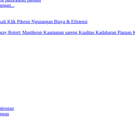
angan...
.
engan