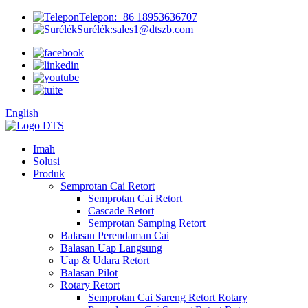
Telepon:
+86 18953636707
Surélék:
sales1@dtszb.com
English
Imah
Solusi
Produk
Semprotan Cai Retort
Semprotan Cai Retort
Cascade Retort
Semprotan Samping Retort
Balasan Perendaman Cai
Balasan Uap Langsung
Uap & Udara Retort
Balasan Pilot
Rotary Retort
Semprotan Cai Sareng Retort Rotary