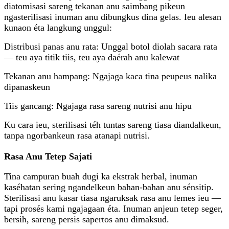
diatomisasi sareng tekanan anu saimbang pikeun
ngasterilisasi inuman anu dibungkus dina gelas. Ieu alesan
kunaon éta langkung unggul:
Distribusi panas anu rata: Unggal botol diolah sacara rata
— teu aya titik tiis, teu aya daérah anu kalewat
Tekanan anu hampang: Ngajaga kaca tina peupeus nalika
dipanaskeun
Tiis gancang: Ngajaga rasa sareng nutrisi anu hipu
Ku cara ieu, sterilisasi téh tuntas sareng tiasa diandalkeun,
tanpa ngorbankeun rasa atanapi nutrisi.
Rasa Anu Tetep Sajati
Tina campuran buah dugi ka ekstrak herbal, inuman
kaséhatan sering ngandelkeun bahan-bahan anu sénsitip.
Sterilisasi anu kasar tiasa ngaruksak rasa anu lemes ieu —
tapi prosés kami ngajagaan éta. Inuman anjeun tetep seger,
bersih, sareng persis sapertos anu dimaksud.