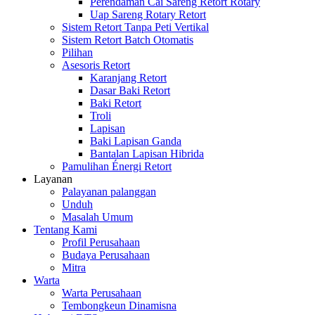
Perendaman Cai Sareng Retort Rotary
Uap Sareng Rotary Retort
Sistem Retort Tanpa Peti Vertikal
Sistem Retort Batch Otomatis
Pilihan
Asesoris Retort
Karanjang Retort
Dasar Baki Retort
Baki Retort
Troli
Lapisan
Baki Lapisan Ganda
Bantalan Lapisan Hibrida
Pamulihan Énergi Retort
Layanan
Palayanan palanggan
Unduh
Masalah Umum
Tentang Kami
Profil Perusahaan
Budaya Perusahaan
Mitra
Warta
Warta Perusahaan
Tembongkeun Dinamisna