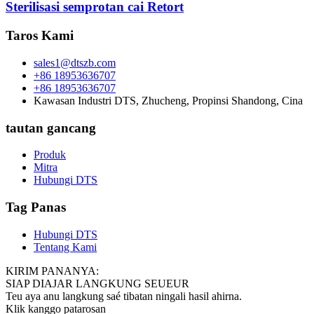
Sterilisasi semprotan cai Retort
Taros Kami
sales1@dtszb.com
+86 18953636707
+86 18953636707
Kawasan Industri DTS, Zhucheng, Propinsi Shandong, Cina
tautan gancang
Produk
Mitra
Hubungi DTS
Tag Panas
Hubungi DTS
Tentang Kami
KIRIM PANANYA:
SIAP DIAJAR LANGKUNG SEUEUR
Teu aya anu langkung saé tibatan ningali hasil ahirna.
Klik kanggo patarosan