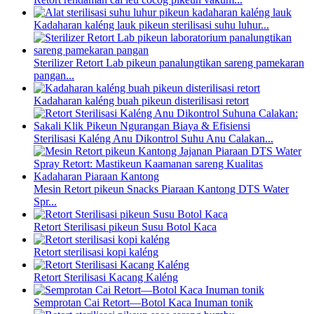
Kadaharan kaléng lauk pikeun sterilisasi suhu luhur...
Sterilizer Retort Lab pikeun panalungtikan sareng pamekaran
pangan...
Kadaharan kaléng buah pikeun disterilisasi retort
Sterilisasi Kaléng Anu Dikontrol Suhu Anu Calakan...
Mesin Retort pikeun Snacks Piaraan Kantong DTS Water
Spr...
Retort Sterilisasi pikeun Susu Botol Kaca
Retort sterilisasi kopi kaléng
Retort Sterilisasi Kacang Kaléng
Semprotan Cai Retort—Botol Kaca Inuman tonik