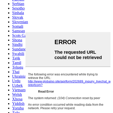
Serbian
Sesotho
Sinhala
Slovak
Slovenian
Somali
Samoan
Scots Gaelic
Shona
Sindhi
Sundanese
Swahili
Tajik
Tamil
Telugu
Thai
Ukrainian
Urdu
Uzbek
Vietnamese
Welsh
Xhosa
Yiddish
Yoruba
Zulu