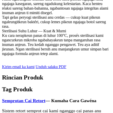
ngajaga kasegaran, sareng ngadukung kelestarian. Kaca henteu
réaksi sareng bahan-bahanna, ngabantosan ngajaga integritas alami
inuman anjeun ti mimiti disegel.
Tapi gelas peryogi sterilisasi anu cerdas — cukup kuat pikeun
ngaleungitkeun baktéri, cukup lemes pikeun ngajaga botol sareng
rasa.
Sterilisasi Suhu Luhur — Kuat & Murni
Ku cara nerapkeun panas di luhur 100°C, prosés sterilisasi kami
ngancurkeun mikroba ngabahayakeun tanpa mangaruhan rasa
inuman anjeun. Teu kedah nganggo pengawet. Teu aya aditif
jieunan. Ngan sterilisasi bersih anu manjangkeun umur simpan bari
ngajaga formula anjeun tetep alami.
Kirim email ka kami
Unduh salaku PDF
Rincian Produk
Tag Produk
Semprotan Cai Retort
— Kumaha Cara Gawéna
Sistem retort semprot cai kami nganggo cai panas anu