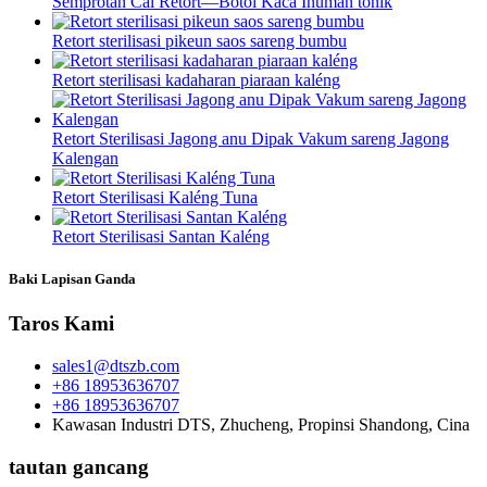
Semprotan Cai Retort—Botol Kaca Inuman tonik
Retort sterilisasi pikeun saos sareng bumbu
Retort sterilisasi kadaharan piaraan kaléng
Retort Sterilisasi Jagong anu Dipak Vakum sareng Jagong
Kalengan
Retort Sterilisasi Kaléng Tuna
Retort Sterilisasi Santan Kaléng
Baki Lapisan Ganda
Taros Kami
sales1@dtszb.com
+86 18953636707
+86 18953636707
Kawasan Industri DTS, Zhucheng, Propinsi Shandong, Cina
tautan gancang