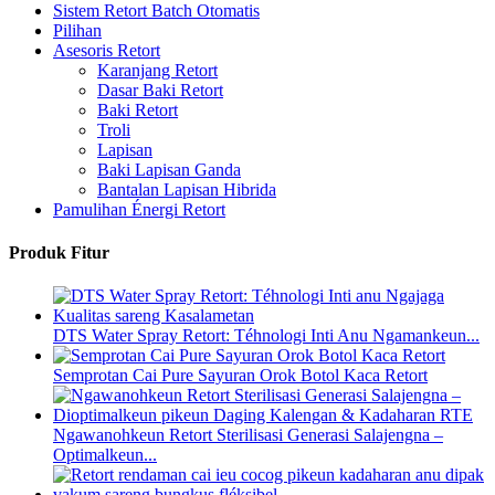
Sistem Retort Batch Otomatis
Pilihan
Asesoris Retort
Karanjang Retort
Dasar Baki Retort
Baki Retort
Troli
Lapisan
Baki Lapisan Ganda
Bantalan Lapisan Hibrida
Pamulihan Énergi Retort
Produk Fitur
DTS Water Spray Retort: ​​Téhnologi Inti Anu Ngamankeun...
Semprotan Cai Pure Sayuran Orok Botol Kaca Retort
Ngawanohkeun Retort Sterilisasi Generasi Salajengna –
Optimalkeun...