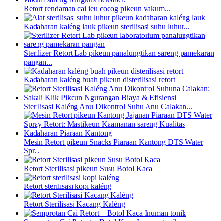
Retort rendaman cai ieu cocog pikeun vakum...
Kadaharan kaléng lauk pikeun sterilisasi suhu luhur...
Sterilizer Retort Lab pikeun panalungtikan sareng pamekaran
pangan...
Kadaharan kaléng buah pikeun disterilisasi retort
Sterilisasi Kaléng Anu Dikontrol Suhu Anu Calakan...
Mesin Retort pikeun Snacks Piaraan Kantong DTS Water
Spr...
Retort Sterilisasi pikeun Susu Botol Kaca
Retort sterilisasi kopi kaléng
Retort Sterilisasi Kacang Kaléng