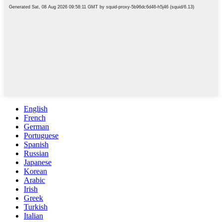
English
French
German
Portuguese
Spanish
Russian
Japanese
Korean
Arabic
Irish
Greek
Turkish
Italian