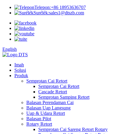
Telepon:
+86 18953636707
Surélék:
sales1@dtszb.com
English
Imah
Solusi
Produk
Semprotan Cai Retort
Semprotan Cai Retort
Cascade Retort
Semprotan Samping Retort
Balasan Perendaman Cai
Balasan Uap Langsung
Uap & Udara Retort
Balasan Pilot
Rotary Retort
Semprotan Cai Sareng Retort Rotary