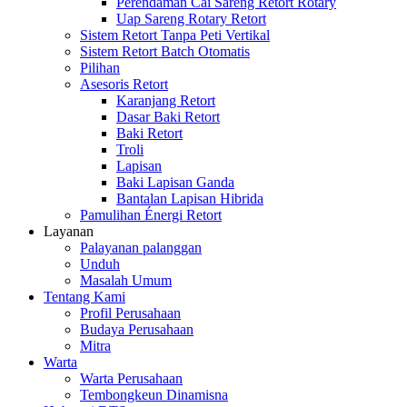
Perendaman Cai Sareng Retort Rotary
Uap Sareng Rotary Retort
Sistem Retort Tanpa Peti Vertikal
Sistem Retort Batch Otomatis
Pilihan
Asesoris Retort
Karanjang Retort
Dasar Baki Retort
Baki Retort
Troli
Lapisan
Baki Lapisan Ganda
Bantalan Lapisan Hibrida
Pamulihan Énergi Retort
Layanan
Palayanan palanggan
Unduh
Masalah Umum
Tentang Kami
Profil Perusahaan
Budaya Perusahaan
Mitra
Warta
Warta Perusahaan
Tembongkeun Dinamisna