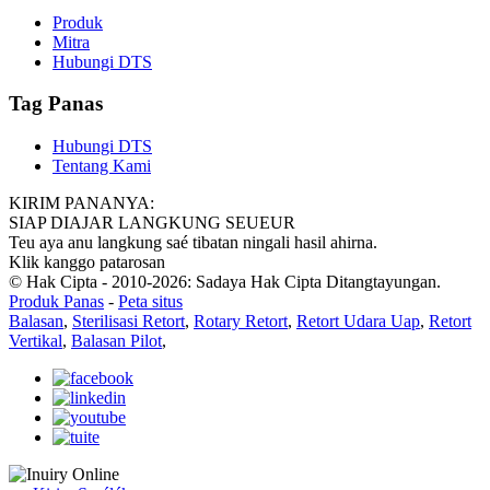
Produk
Mitra
Hubungi DTS
Tag Panas
Hubungi DTS
Tentang Kami
KIRIM PANANYA:
SIAP DIAJAR LANGKUNG SEUEUR
Teu aya anu langkung saé tibatan ningali hasil ahirna.
Klik kanggo patarosan
© Hak Cipta - 2010-2026: Sadaya Hak Cipta Ditangtayungan.
Produk Panas
-
Peta situs
Balasan
,
Sterilisasi Retort
,
Rotary Retort
,
Retort Udara Uap
,
Retort
Vertikal
,
Balasan Pilot
,