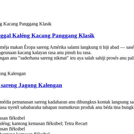
Unggal Kaléng Kacang Panggang Klasik
méja makan Éropa sareng Amérika salami langkung ti hiji abad — sasén
geunaan kacang kalayan rasa anu pinuh ku rasa.
ngan anu "saderhana sareng nikmat" ieu aya salah sahiji prosés anu pali
m sareng Jagong Kalengan
 média pemanasan sareng kadaharan anu dibungkus kontak langsung sare
t tiasa nyetél sababaraha tahapan numutkeun produk anu béda tina bung
asan fléksibel
léng; kantong kemasan fléksibel; Tetra Recart
san fléksibel