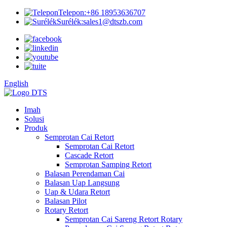
Telepon:
+86 18953636707
Surélék:
sales1@dtszb.com
English
Imah
Solusi
Produk
Semprotan Cai Retort
Semprotan Cai Retort
Cascade Retort
Semprotan Samping Retort
Balasan Perendaman Cai
Balasan Uap Langsung
Uap & Udara Retort
Balasan Pilot
Rotary Retort
Semprotan Cai Sareng Retort Rotary