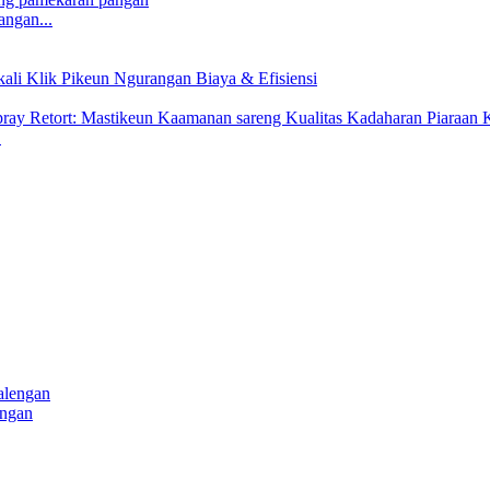
angan...
.
engan