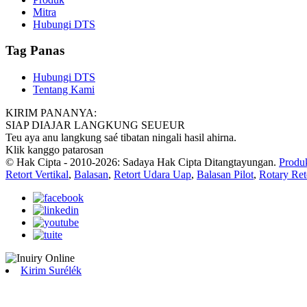
Mitra
Hubungi DTS
Tag Panas
Hubungi DTS
Tentang Kami
KIRIM PANANYA:
SIAP DIAJAR LANGKUNG SEUEUR
Teu aya anu langkung saé tibatan ningali hasil ahirna.
Klik kanggo patarosan
© Hak Cipta - 2010-2026: Sadaya Hak Cipta Ditangtayungan.
Produ
Retort Vertikal
,
Balasan
,
Retort Udara Uap
,
Balasan Pilot
,
Rotary Ret
Kirim Surélék