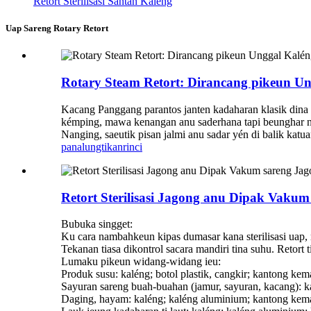
Retort Sterilisasi Santan Kaléng
Uap Sareng Rotary Retort
Rotary Steam Retort: ​​Dirancang pikeun 
Kacang Panggang parantos janten kadaharan klasik dina 
kémping, mawa kenangan anu saderhana tapi beunghar n
Nanging, saeutik pisan jalmi anu sadar yén di balik katua
panalungtikan
rinci
Retort Sterilisasi Jagong anu Dipak Vaku
Bubuka singget:
Ku cara nambahkeun kipas dumasar kana sterilisasi uap,
Tekanan tiasa dikontrol sacara mandiri tina suhu. Retor
Lumaku pikeun widang-widang ieu:
Produk susu: kaléng; botol plastik, cangkir; kantong kem
Sayuran sareng buah-buahan (jamur, sayuran, kacang): ka
Daging, hayam: kaléng; kaléng aluminium; kantong kema