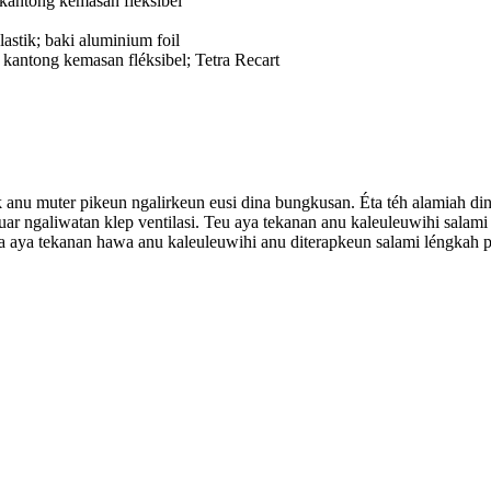
 kantong kemasan fléksibel
astik; baki aluminium foil
 kantong kemasan fléksibel; Tetra Recart
 anu muter pikeun ngalirkeun eusi dina bungkusan. Éta téh alamiah din
ngaliwatan klep ventilasi. Teu aya tekanan anu kaleuleuwihi salami fas
iasa aya tekanan hawa anu kaleuleuwihi anu diterapkeun salami léngka