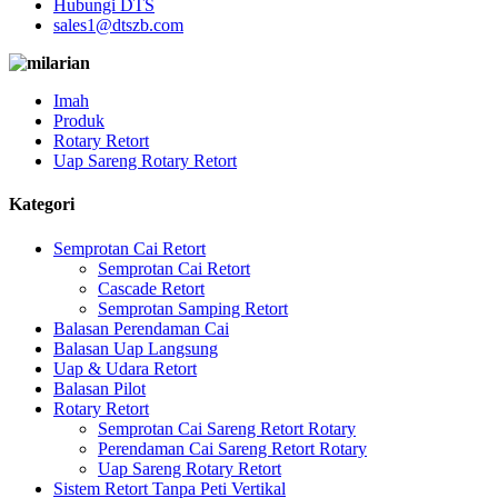
Hubungi DTS
sales1@dtszb.com
Imah
Produk
Rotary Retort
Uap Sareng Rotary Retort
Kategori
Semprotan Cai Retort
Semprotan Cai Retort
Cascade Retort
Semprotan Samping Retort
Balasan Perendaman Cai
Balasan Uap Langsung
Uap & Udara Retort
Balasan Pilot
Rotary Retort
Semprotan Cai Sareng Retort Rotary
Perendaman Cai Sareng Retort Rotary
Uap Sareng Rotary Retort
Sistem Retort Tanpa Peti Vertikal