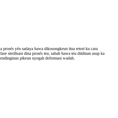
a prosés yén sadaya hawa dikosongkeun tina retort ku cara
e sterilisasi dina prosés ieu, sabab hawa teu diidinan asup ka
h pendinginan pikeun nyegah deformasi wadah.