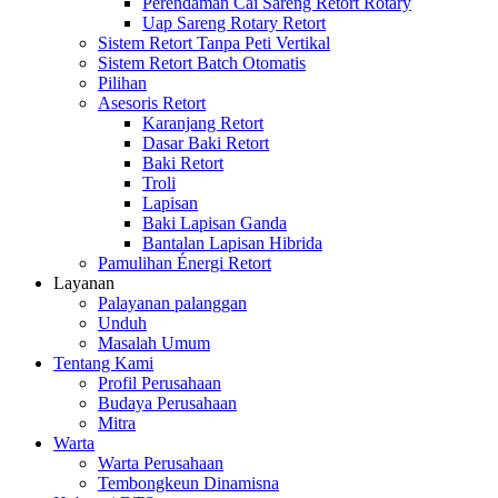
Perendaman Cai Sareng Retort Rotary
Uap Sareng Rotary Retort
Sistem Retort Tanpa Peti Vertikal
Sistem Retort Batch Otomatis
Pilihan
Asesoris Retort
Karanjang Retort
Dasar Baki Retort
Baki Retort
Troli
Lapisan
Baki Lapisan Ganda
Bantalan Lapisan Hibrida
Pamulihan Énergi Retort
Layanan
Palayanan palanggan
Unduh
Masalah Umum
Tentang Kami
Profil Perusahaan
Budaya Perusahaan
Mitra
Warta
Warta Perusahaan
Tembongkeun Dinamisna