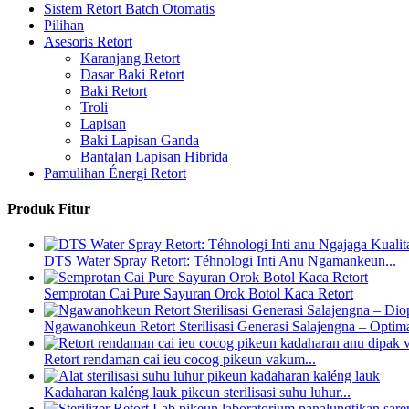
Sistem Retort Batch Otomatis
Pilihan
Asesoris Retort
Karanjang Retort
Dasar Baki Retort
Baki Retort
Troli
Lapisan
Baki Lapisan Ganda
Bantalan Lapisan Hibrida
Pamulihan Énergi Retort
Produk Fitur
DTS Water Spray Retort: ​​Téhnologi Inti Anu Ngamankeun...
Semprotan Cai Pure Sayuran Orok Botol Kaca Retort
Ngawanohkeun Retort Sterilisasi Generasi Salajengna – Optima
Retort rendaman cai ieu cocog pikeun vakum...
Kadaharan kaléng lauk pikeun sterilisasi suhu luhur...