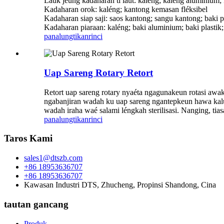
Lauk jeung kadaharan ti laut: kaléng; kaléng aluminium;
Kadaharan orok: kaléng; kantong kemasan fléksibel
Kadaharan siap saji: saos kantong; sangu kantong; baki pl
Kadaharan piaraan: kaléng; baki aluminium; baki plastik;
panalungtikan
rinci
Uap Sareng Rotary Retort
Retort uap sareng rotary nyaéta ngagunakeun rotasi awak
ngabanjiran wadah ku uap sareng ngantepkeun hawa kaluar 
wadah iraha waé salami léngkah sterilisasi. Nanging, t
panalungtikan
rinci
Taros Kami
sales1@dtszb.com
+86 18953636707
+86 18953636707
Kawasan Industri DTS, Zhucheng, Propinsi Shandong, Cina
tautan gancang
Produk