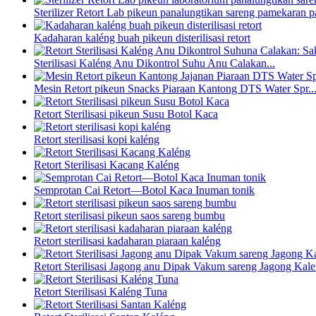
Sterilizer Retort Lab pikeun panalungtikan sareng pamekaran p
Kadaharan kaléng buah pikeun disterilisasi retort
Sterilisasi Kaléng Anu Dikontrol Suhu Anu Calakan...
Mesin Retort pikeun Snacks Piaraan Kantong DTS Water Spr..
Retort Sterilisasi pikeun Susu Botol Kaca
Retort sterilisasi kopi kaléng
Retort Sterilisasi Kacang Kaléng
Semprotan Cai Retort—Botol Kaca Inuman tonik
Retort sterilisasi pikeun saos sareng bumbu
Retort sterilisasi kadaharan piaraan kaléng
Retort Sterilisasi Jagong anu Dipak Vakum sareng Jagong Kal
Retort Sterilisasi Kaléng Tuna