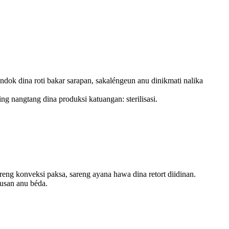
dok dina roti bakar sarapan, sakaléngeun anu dinikmati nalika
ng nangtang dina produksi katuangan: sterilisasi.
ng konveksi paksa, sareng ayana hawa dina retort diidinan.
kusan anu béda.