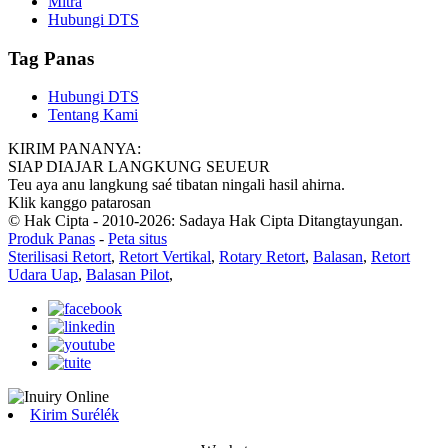
Mitra
Hubungi DTS
Tag Panas
Hubungi DTS
Tentang Kami
KIRIM PANANYA:
SIAP DIAJAR LANGKUNG SEUEUR
Teu aya anu langkung saé tibatan ningali hasil ahirna.
Klik kanggo patarosan
© Hak Cipta - 2010-2026: Sadaya Hak Cipta Ditangtayungan.
Produk Panas
-
Peta situs
Sterilisasi Retort
,
Retort Vertikal
,
Rotary Retort
,
Balasan
,
Retort
Udara Uap
,
Balasan Pilot
,
Kirim Surélék