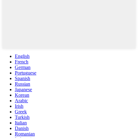
English
French
German
Portuguese
Spanish
Russian
Japanese
Korean
Arabic
Irish
Greek
Turkish
Italian
Danish
Romanian