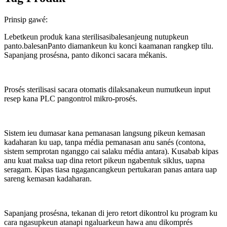
Prinsip gawé:
Lebetkeun produk kana sterilisasi
balesan
jeung nutupkeun
panto.
balesan
Panto diamankeun ku konci kaamanan rangkep tilu.
Sapanjang prosésna, panto dikonci sacara mékanis.
Prosés sterilisasi sacara otomatis dilaksanakeun numutkeun input
resep kana PLC pangontrol mikro-prosés.
Sistem ieu dumasar kana pemanasan langsung pikeun kemasan
kadaharan ku uap, tanpa média pemanasan anu sanés (contona,
sistem semprotan nganggo cai salaku média antara). Kusabab kipas
anu kuat maksa uap dina retort pikeun ngabentuk siklus, uapna
seragam. Kipas tiasa ngagancangkeun pertukaran panas antara uap
sareng kemasan kadaharan.
Sapanjang prosésna, tekanan di jero retort dikontrol ku program ku
cara ngasupkeun atanapi ngaluarkeun hawa anu dikomprés