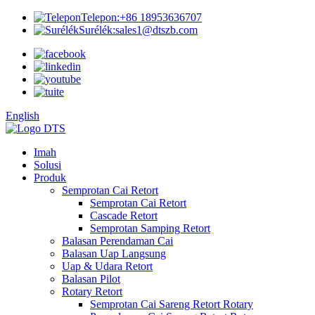
Telepon:
+86 18953636707
Surélék:
sales1@dtszb.com
English
Imah
Solusi
Produk
Semprotan Cai Retort
Semprotan Cai Retort
Cascade Retort
Semprotan Samping Retort
Balasan Perendaman Cai
Balasan Uap Langsung
Uap & Udara Retort
Balasan Pilot
Rotary Retort
Semprotan Cai Sareng Retort Rotary