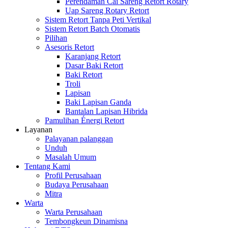
Perendaman Cai Sareng Retort Rotary
Uap Sareng Rotary Retort
Sistem Retort Tanpa Peti Vertikal
Sistem Retort Batch Otomatis
Pilihan
Asesoris Retort
Karanjang Retort
Dasar Baki Retort
Baki Retort
Troli
Lapisan
Baki Lapisan Ganda
Bantalan Lapisan Hibrida
Pamulihan Énergi Retort
Layanan
Palayanan palanggan
Unduh
Masalah Umum
Tentang Kami
Profil Perusahaan
Budaya Perusahaan
Mitra
Warta
Warta Perusahaan
Tembongkeun Dinamisna