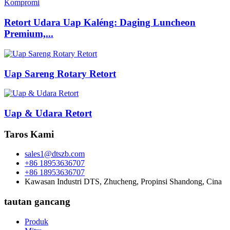
Retort Udara Uap Kaléng: Daging Luncheon
Premium,...
Uap Sareng Rotary Retort
Uap & Udara Retort
Taros Kami
sales1@dtszb.com
+86 18953636707
+86 18953636707
Kawasan Industri DTS, Zhucheng, Propinsi Shandong, Cina
tautan gancang
Produk