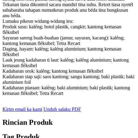
Tekanan tiasa dikontrol sacara mandiri tina suhu. Retort tiasa nyetél
sababaraha tahapan numutkeun produk anu béda tina bungkusan
anu béda.
Lumaku pikeun widang-widang ieu:
Produk susu: kaléng; botol plastik, cangkir; kantong kemasan
fléksibel
Sayuran sareng buah-buahan (jamur, sayuran, kacang): kaléng;
kantong kemasan fléksibel; Tetra Recart
Daging, hayam: kaléng; kaléng aluminium; kantong kemasan
fléksibel
Lauk jeung kadaharan ti laut: kaléng; kaléng aluminium; kantong
kemasan fléksibel
Kadaharan orok: kaléng; kantong kemasan fléksibel
Kadaharan siap saji: saos kantong; sangu kantong; baki plastik; baki
aluminium foil
Kadaharan piaraan: kaléng; baki aluminium; baki plastik; kantong
kemasan fléksibel; Tetra Recart
Kirim email ka kami
Unduh salaku PDF
Rincian Produk
Tag Produk