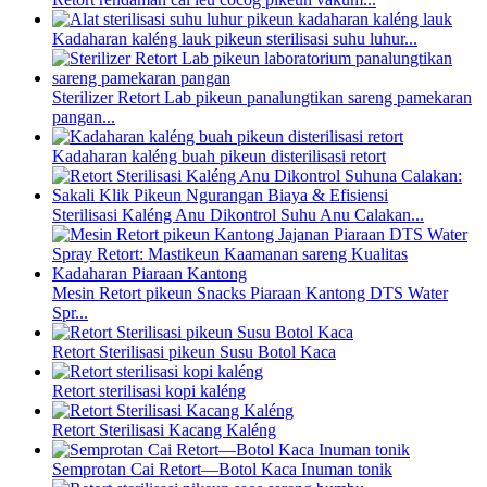
Kadaharan kaléng lauk pikeun sterilisasi suhu luhur...
Sterilizer Retort Lab pikeun panalungtikan sareng pamekaran
pangan...
Kadaharan kaléng buah pikeun disterilisasi retort
Sterilisasi Kaléng Anu Dikontrol Suhu Anu Calakan...
Mesin Retort pikeun Snacks Piaraan Kantong DTS Water
Spr...
Retort Sterilisasi pikeun Susu Botol Kaca
Retort sterilisasi kopi kaléng
Retort Sterilisasi Kacang Kaléng
Semprotan Cai Retort—Botol Kaca Inuman tonik