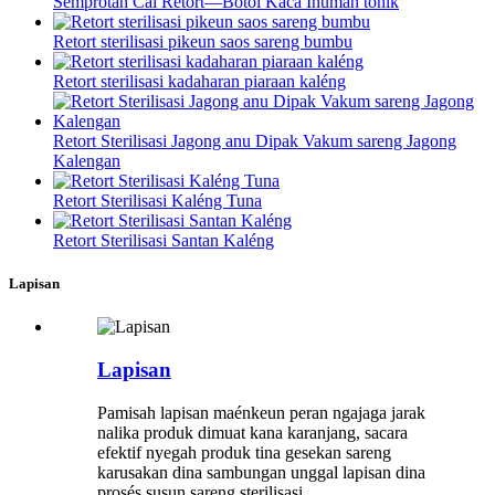
Semprotan Cai Retort—Botol Kaca Inuman tonik
Retort sterilisasi pikeun saos sareng bumbu
Retort sterilisasi kadaharan piaraan kaléng
Retort Sterilisasi Jagong anu Dipak Vakum sareng Jagong
Kalengan
Retort Sterilisasi Kaléng Tuna
Retort Sterilisasi Santan Kaléng
Lapisan
Lapisan
Pamisah lapisan maénkeun peran ngajaga jarak
nalika produk dimuat kana karanjang, sacara
efektif nyegah produk tina gesekan sareng
karusakan dina sambungan unggal lapisan dina
prosés susun sareng sterilisasi.