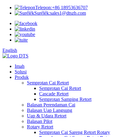
Telepon:
+86 18953636707
Surélék:
sales1@dtszb.com
English
Imah
Solusi
Produk
Semprotan Cai Retort
Semprotan Cai Retort
Cascade Retort
Semprotan Samping Retort
Balasan Perendaman Cai
Balasan Uap Langsung
Uap & Udara Retort
Balasan Pilot
Rotary Retort
Semprotan Cai Sareng Retort Rotary