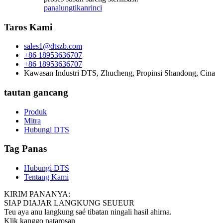
panalungtikan
rinci
Taros Kami
sales1@dtszb.com
+86 18953636707
+86 18953636707
Kawasan Industri DTS, Zhucheng, Propinsi Shandong, Cina
tautan gancang
Produk
Mitra
Hubungi DTS
Tag Panas
Hubungi DTS
Tentang Kami
KIRIM PANANYA:
SIAP DIAJAR LANGKUNG SEUEUR
Teu aya anu langkung saé tibatan ningali hasil ahirna.
Klik kanggo patarosan