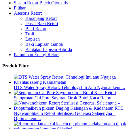
Sistem Retort Batch Otomatis
Pilihan
Asesoris Retort
Karanjang Retort
Dasar Baki Retort
Baki Retort
Troli
Lapisan
Baki Lapisan Ganda
Bantalan Lapisan Hibrida
Pamulihan Énergi Retort
Produk Fitur
DTS Water Spray Retort: ​​Téhnologi Inti Anu Ngamankeun...
Semprotan Cai Pure Sayuran Orok Botol Kaca Retort
Ngawanohkeun Retort Sterilisasi Generasi Salajengna –
Optimalkeun...