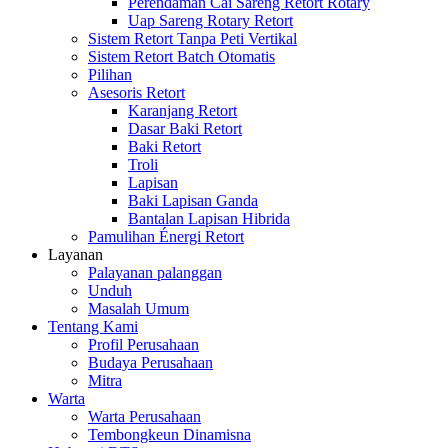
Perendaman Cai Sareng Retort Rotary
Uap Sareng Rotary Retort
Sistem Retort Tanpa Peti Vertikal
Sistem Retort Batch Otomatis
Pilihan
Asesoris Retort
Karanjang Retort
Dasar Baki Retort
Baki Retort
Troli
Lapisan
Baki Lapisan Ganda
Bantalan Lapisan Hibrida
Pamulihan Énergi Retort
Layanan
Palayanan palanggan
Unduh
Masalah Umum
Tentang Kami
Profil Perusahaan
Budaya Perusahaan
Mitra
Warta
Warta Perusahaan
Tembongkeun Dinamisna