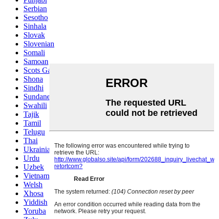
Serbian
Sesotho
Sinhala
Slovak
Slovenian
Somali
Samoan
Scots Gaelic
Shona
Sindhi
Sundanese
Swahili
Tajik
Tamil
Telugu
Thai
Ukrainian
Urdu
Uzbek
Vietnamese
Welsh
Xhosa
Yiddish
Yoruba