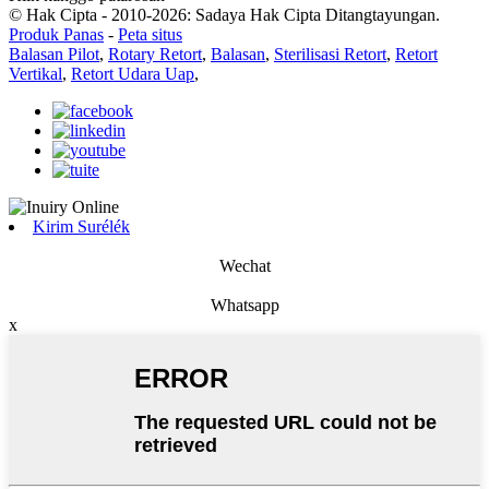
© Hak Cipta - 2010-2026: Sadaya Hak Cipta Ditangtayungan.
Produk Panas
-
Peta situs
Balasan Pilot
,
Rotary Retort
,
Balasan
,
Sterilisasi Retort
,
Retort
Vertikal
,
Retort Udara Uap
,
Kirim Surélék
Wechat
Whatsapp
x