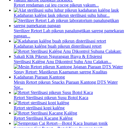
Retort rendaman cai ieu cocog pikeun vakum...
Kadaharan kaléng lauk pikeun sterilisasi suhu luhur...
Sterilizer Retort Lab pikeun panalungtikan sareng pamekaran
pangan...
Kadaharan kaléng buah pikeun disterilisasi retort
Sterilisasi Kaléng Anu Dikontrol Suhu Anu Calakan...
Mesin Retort pikeun Snacks Piaraan Kantong DTS Water
Spr...
Retort Sterilisasi pikeun Susu Botol Kaca
Retort sterilisasi kopi kaléng
Retort Sterilisasi Kacang Kaléng