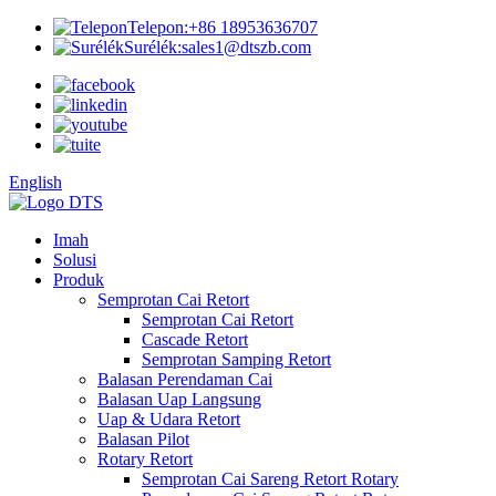
Telepon:
+86 18953636707
Surélék:
sales1@dtszb.com
English
Imah
Solusi
Produk
Semprotan Cai Retort
Semprotan Cai Retort
Cascade Retort
Semprotan Samping Retort
Balasan Perendaman Cai
Balasan Uap Langsung
Uap & Udara Retort
Balasan Pilot
Rotary Retort
Semprotan Cai Sareng Retort Rotary