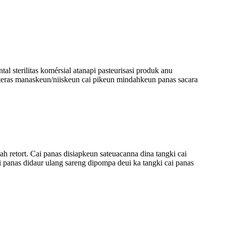
l sterilitas komérsial atanapi pasteurisasi produk anu
, teras manaskeun/niiskeun cai pikeun mindahkeun panas sacara
 retort. Cai panas disiapkeun sateuacanna dina tangki cai
ai panas didaur ulang sareng dipompa deui ka tangki cai panas