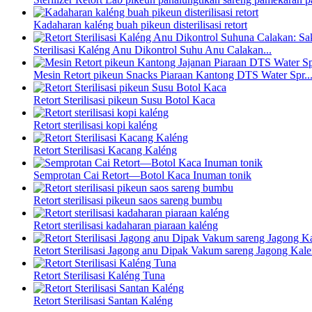
Kadaharan kaléng buah pikeun disterilisasi retort
Sterilisasi Kaléng Anu Dikontrol Suhu Anu Calakan...
Mesin Retort pikeun Snacks Piaraan Kantong DTS Water Spr..
Retort Sterilisasi pikeun Susu Botol Kaca
Retort sterilisasi kopi kaléng
Retort Sterilisasi Kacang Kaléng
Semprotan Cai Retort—Botol Kaca Inuman tonik
Retort sterilisasi pikeun saos sareng bumbu
Retort sterilisasi kadaharan piaraan kaléng
Retort Sterilisasi Jagong anu Dipak Vakum sareng Jagong Kal
Retort Sterilisasi Kaléng Tuna
Retort Sterilisasi Santan Kaléng