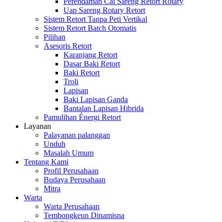
Perendaman Cai Sareng Retort Rotary
Uap Sareng Rotary Retort
Sistem Retort Tanpa Peti Vertikal
Sistem Retort Batch Otomatis
Pilihan
Asesoris Retort
Karanjang Retort
Dasar Baki Retort
Baki Retort
Troli
Lapisan
Baki Lapisan Ganda
Bantalan Lapisan Hibrida
Pamulihan Énergi Retort
Layanan
Palayanan palanggan
Unduh
Masalah Umum
Tentang Kami
Profil Perusahaan
Budaya Perusahaan
Mitra
Warta
Warta Perusahaan
Tembongkeun Dinamisna