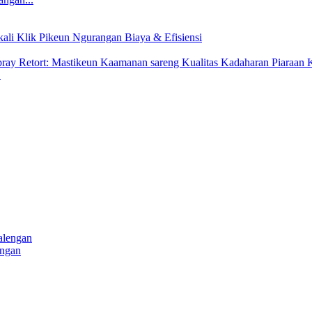
.
engan