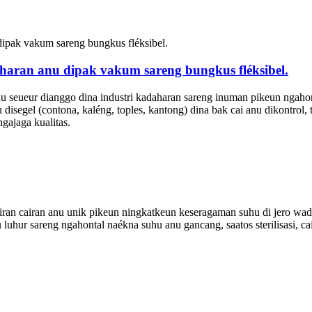
aharan anu dipak vakum sareng bungkus fléksibel.
nu seueur dianggo dina industri kadaharan sareng inuman pikeun ngahonta
 disegel (contona, kaléng, toples, kantong) dina bak cai anu dikontrol
ajaga kualitas.
ran cairan anu unik pikeun ningkatkeun keseragaman suhu di jero wadah
u luhur sareng ngahontal naékna suhu anu gancang, saatos sterilisasi, c