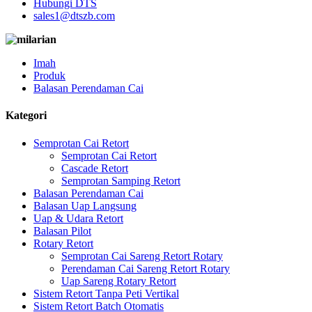
Hubungi DTS
sales1@dtszb.com
Imah
Produk
Balasan Perendaman Cai
Kategori
Semprotan Cai Retort
Semprotan Cai Retort
Cascade Retort
Semprotan Samping Retort
Balasan Perendaman Cai
Balasan Uap Langsung
Uap & Udara Retort
Balasan Pilot
Rotary Retort
Semprotan Cai Sareng Retort Rotary
Perendaman Cai Sareng Retort Rotary
Uap Sareng Rotary Retort
Sistem Retort Tanpa Peti Vertikal
Sistem Retort Batch Otomatis