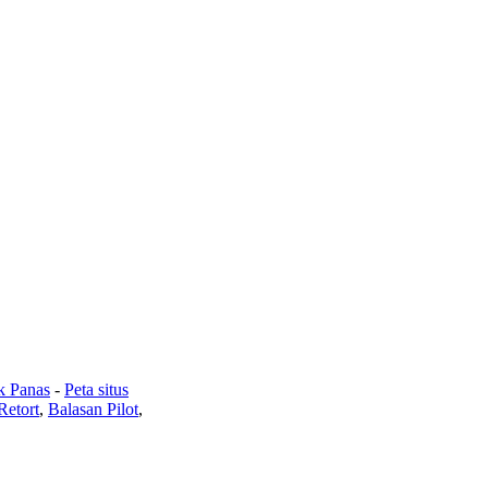
k Panas
-
Peta situs
 Retort
,
Balasan Pilot
,