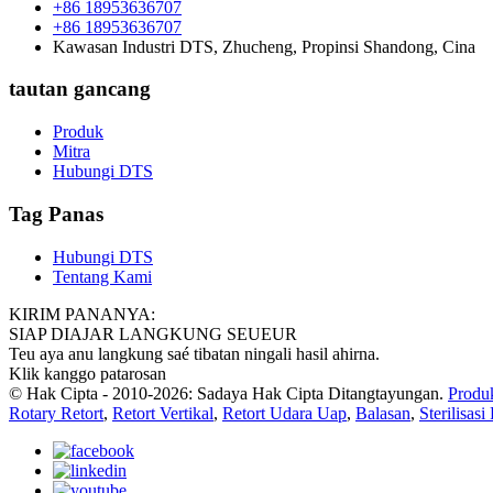
+86 18953636707
+86 18953636707
Kawasan Industri DTS, Zhucheng, Propinsi Shandong, Cina
tautan gancang
Produk
Mitra
Hubungi DTS
Tag Panas
Hubungi DTS
Tentang Kami
KIRIM PANANYA:
SIAP DIAJAR LANGKUNG SEUEUR
Teu aya anu langkung saé tibatan ningali hasil ahirna.
Klik kanggo patarosan
© Hak Cipta - 2010-2026: Sadaya Hak Cipta Ditangtayungan.
Produ
Rotary Retort
,
Retort Vertikal
,
Retort Udara Uap
,
Balasan
,
Sterilisasi