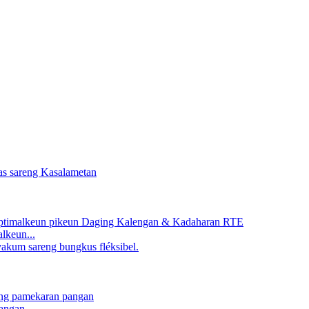
lkeun...
angan...