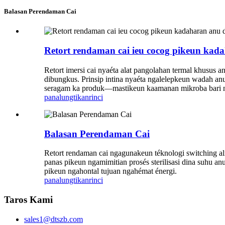
Balasan Perendaman Cai
Retort rendaman cai ieu cocog pikeun kad
Retort imersi cai nyaéta alat pangolahan termal khusus a
dibungkus. Prinsip intina nyaéta ngalelepkeun wadah anu
seragam ka produk—mastikeun kaamanan mikroba bari ng
panalungtikan
rinci
Balasan Perendaman Cai
Retort rendaman cai ngagunakeun téknologi switching ali
panas pikeun ngamimitian prosés sterilisasi dina suhu an
pikeun ngahontal tujuan ngahémat énergi.
panalungtikan
rinci
Taros Kami
sales1@dtszb.com