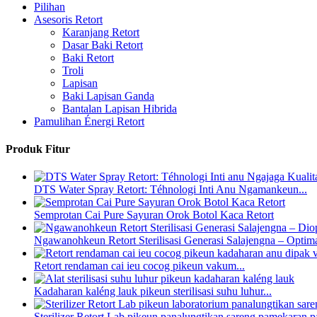
Pilihan
Asesoris Retort
Karanjang Retort
Dasar Baki Retort
Baki Retort
Troli
Lapisan
Baki Lapisan Ganda
Bantalan Lapisan Hibrida
Pamulihan Énergi Retort
Produk Fitur
DTS Water Spray Retort: ​​Téhnologi Inti Anu Ngamankeun...
Semprotan Cai Pure Sayuran Orok Botol Kaca Retort
Ngawanohkeun Retort Sterilisasi Generasi Salajengna – Optima
Retort rendaman cai ieu cocog pikeun vakum...
Kadaharan kaléng lauk pikeun sterilisasi suhu luhur...
Sterilizer Retort Lab pikeun panalungtikan sareng pamekaran p