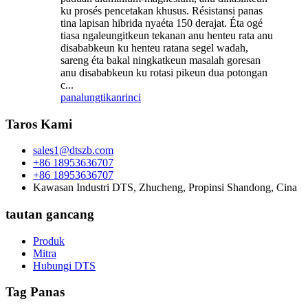
ku prosés pencetakan khusus. Résistansi panas
tina lapisan hibrida nyaéta 150 derajat. Éta ogé
tiasa ngaleungitkeun tekanan anu henteu rata anu
disababkeun ku henteu ratana segel wadah,
sareng éta bakal ningkatkeun masalah goresan
anu disababkeun ku rotasi pikeun dua potongan
c...
panalungtikan
rinci
Taros Kami
sales1@dtszb.com
+86 18953636707
+86 18953636707
Kawasan Industri DTS, Zhucheng, Propinsi Shandong, Cina
tautan gancang
Produk
Mitra
Hubungi DTS
Tag Panas