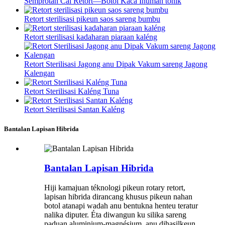
Semprotan Cai Retort—Botol Kaca Inuman tonik
Retort sterilisasi pikeun saos sareng bumbu
Retort sterilisasi kadaharan piaraan kaléng
Retort Sterilisasi Jagong anu Dipak Vakum sareng Jagong
Kalengan
Retort Sterilisasi Kaléng Tuna
Retort Sterilisasi Santan Kaléng
Bantalan Lapisan Hibrida
Bantalan Lapisan Hibrida
Hiji kamajuan téknologi pikeun rotary retort,
lapisan hibrida dirancang khusus pikeun nahan
botol atanapi wadah anu bentukna henteu teratur
nalika diputer. Éta diwangun ku silika sareng
paduan aluminium-magnésium, anu dihasilkeun