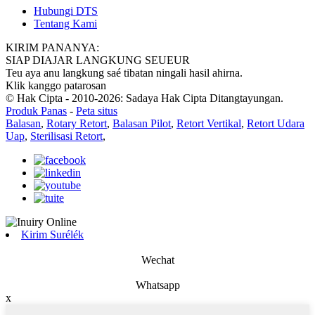
Hubungi DTS
Tentang Kami
KIRIM PANANYA:
SIAP DIAJAR LANGKUNG SEUEUR
Teu aya anu langkung saé tibatan ningali hasil ahirna.
Klik kanggo patarosan
© Hak Cipta - 2010-2026: Sadaya Hak Cipta Ditangtayungan.
Produk Panas
-
Peta situs
Balasan
,
Rotary Retort
,
Balasan Pilot
,
Retort Vertikal
,
Retort Udara
Uap
,
Sterilisasi Retort
,
Kirim Surélék
Wechat
Whatsapp
x