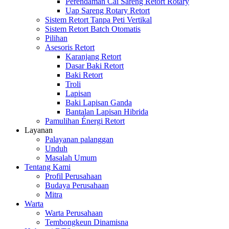
Perendaman Cai Sareng Retort Rotary
Uap Sareng Rotary Retort
Sistem Retort Tanpa Peti Vertikal
Sistem Retort Batch Otomatis
Pilihan
Asesoris Retort
Karanjang Retort
Dasar Baki Retort
Baki Retort
Troli
Lapisan
Baki Lapisan Ganda
Bantalan Lapisan Hibrida
Pamulihan Énergi Retort
Layanan
Palayanan palanggan
Unduh
Masalah Umum
Tentang Kami
Profil Perusahaan
Budaya Perusahaan
Mitra
Warta
Warta Perusahaan
Tembongkeun Dinamisna