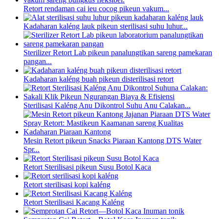
Retort rendaman cai ieu cocog pikeun vakum...
Kadaharan kaléng lauk pikeun sterilisasi suhu luhur...
Sterilizer Retort Lab pikeun panalungtikan sareng pamekaran
pangan...
Kadaharan kaléng buah pikeun disterilisasi retort
Sterilisasi Kaléng Anu Dikontrol Suhu Anu Calakan...
Mesin Retort pikeun Snacks Piaraan Kantong DTS Water
Spr...
Retort Sterilisasi pikeun Susu Botol Kaca
Retort sterilisasi kopi kaléng
Retort Sterilisasi Kacang Kaléng