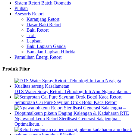
Sistem Retort Batch Otomatis
Pilihan
Asesoris Retort
Karanjang Retort
Dasar Baki Retort
Baki Retort
Troli
Lapisan
Baki Lapisan Ganda
Bantalan Lapisan Hibrida
Pamulihan Énergi Retort
Produk Fitur
DTS Water Spray Retort: ​​Téhnologi Inti Anu Ngamankeun...
Semprotan Cai Pure Sayuran Orok Botol Kaca Retort
Ngawanohkeun Retort Sterilisasi Generasi Salajengna –
Optimalkeun...