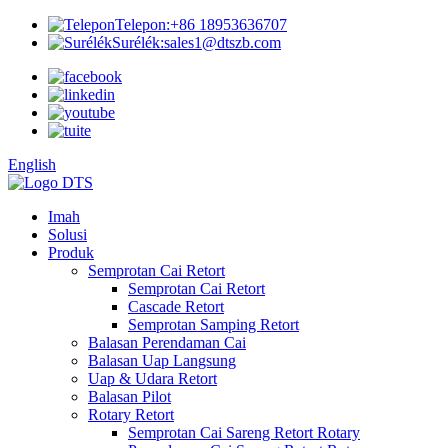
Telepon:
+86 18953636707
Surélék:
sales1@dtszb.com
English
Imah
Solusi
Produk
Semprotan Cai Retort
Semprotan Cai Retort
Cascade Retort
Semprotan Samping Retort
Balasan Perendaman Cai
Balasan Uap Langsung
Uap & Udara Retort
Balasan Pilot
Rotary Retort
Semprotan Cai Sareng Retort Rotary