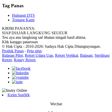
Tag Panas
Hubungi DTS
Tentang Kami
KIRIM PANANYA:
SIAP DIAJAR LANGKUNG SEUEUR
Teu aya anu langkung saé tibatan ningali hasil ahirna.
Klik kanggo patarosan
© Hak Cipta - 2010-2026: Sadaya Hak Cipta Ditangtayungan.
Produk Panas
-
Peta situs
Balasan Pilot
,
Retort Udara Uap
,
Retort Vertikal
,
Balasan
,
Sterilisasi
Retort
,
Rotary Retort
,
Kirim Surélék
Wechat