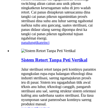
switching aliran cairan anu unik pikeun
ningkatkeun keseragaman suhu di jero wadah
retort. Cai panas disiapkeun sateuacanna dina
tangki cai panas pikeun ngamimitian prosés
sterilisasi dina suhu anu luhur sareng ngahontal
naékna suhu anu gancang, saatos sterilisasi, cai
panas didaur ulang sareng dipompa deui ka
tangki cai panas pikeun ngahontal tujuan
ngahémat énergi.
panalungtikan
rinci
Sistem Retort Tanpa Peti Vertikal
Jalur sterilisasi retort tanpa peti kontinyu parantos
ngungkulan rupa-rupa halangan téknologi dina
industri sterilisasi, sareng ngamajukeun prosés
ieu di pasar. Sistem ieu ngagaduhan titik awal
téknis anu luhur, téknologi canggih, pangaruh
sterilisasi anu saé, sareng struktur sistem orientasi
kaléng anu saderhana saatos sterilisasi. Éta tiasa
nyumponan sarat pamrosésan kontinyu sareng
produksi massal.