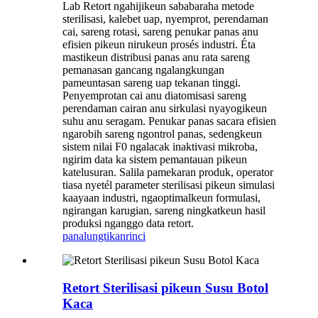
Lab Retort ngahijikeun sababaraha metode
sterilisasi, kalebet uap, nyemprot, perendaman
cai, sareng rotasi, sareng penukar panas anu
efisien pikeun nirukeun prosés industri. Éta
mastikeun distribusi panas anu rata sareng
pemanasan gancang ngalangkungan
pameuntasan sareng uap tekanan tinggi.
Penyemprotan cai anu diatomisasi sareng
perendaman cairan anu sirkulasi nyayogikeun
suhu anu seragam. Penukar panas sacara efisien
ngarobih sareng ngontrol panas, sedengkeun
sistem nilai F0 ngalacak inaktivasi mikroba,
ngirim data ka sistem pemantauan pikeun
katelusuran. Salila pamekaran produk, operator
tiasa nyetél parameter sterilisasi pikeun simulasi
kaayaan industri, ngaoptimalkeun formulasi,
ngirangan karugian, sareng ningkatkeun hasil
produksi nganggo data retort.
panalungtikan
rinci
Retort Sterilisasi pikeun Susu Botol
Kaca