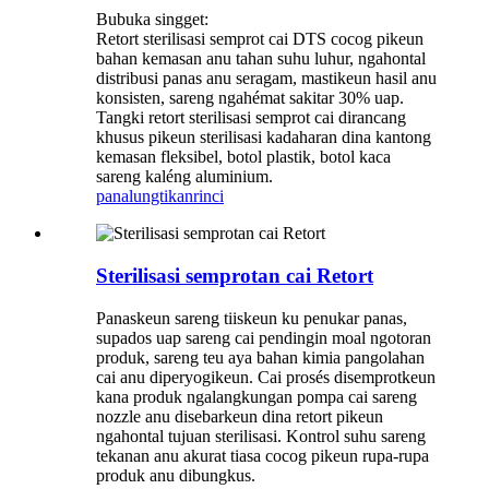
Bubuka singget:
Retort sterilisasi semprot cai DTS cocog pikeun
bahan kemasan anu tahan suhu luhur, ngahontal
distribusi panas anu seragam, mastikeun hasil anu
konsisten, sareng ngahémat sakitar 30% uap.
Tangki retort sterilisasi semprot cai dirancang
khusus pikeun sterilisasi kadaharan dina kantong
kemasan fleksibel, botol plastik, botol kaca
sareng kaléng aluminium.
panalungtikan
rinci
Sterilisasi semprotan cai Retort
Panaskeun sareng tiiskeun ku penukar panas,
supados uap sareng cai pendingin moal ngotoran
produk, sareng teu aya bahan kimia pangolahan
cai anu diperyogikeun. Cai prosés disemprotkeun
kana produk ngalangkungan pompa cai sareng
nozzle anu disebarkeun dina retort pikeun
ngahontal tujuan sterilisasi. Kontrol suhu sareng
tekanan anu akurat tiasa cocog pikeun rupa-rupa
produk anu dibungkus.