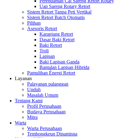
Perendaman Cai Sareng Retort Rotary
Uap Sareng Rotary Retort
Sistem Retort Tanpa Peti Vertikal
Sistem Retort Batch Otomatis
Pilihan
Asesoris Retort
Karanjang Retort
Dasar Baki Retort
Baki Retort
Troli
Lapisan
Baki Lapisan Ganda
Bantalan Lapisan Hibrida
Pamulihan Énergi Retort
Layanan
Palayanan palanggan
Unduh
Masalah Umum
Tentang Kami
Profil Perusahaan
Budaya Perusahaan
Mitra
Warta
Warta Perusahaan
Tembongkeun Dinamisna