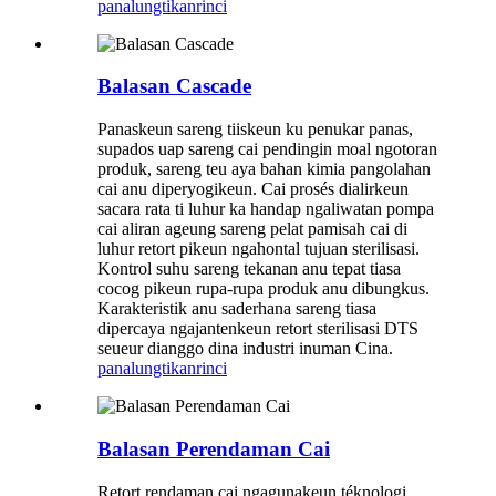
panalungtikan
rinci
Balasan Cascade
Panaskeun sareng tiiskeun ku penukar panas,
supados uap sareng cai pendingin moal ngotoran
produk, sareng teu aya bahan kimia pangolahan
cai anu diperyogikeun. Cai prosés dialirkeun
sacara rata ti luhur ka handap ngaliwatan pompa
cai aliran ageung sareng pelat pamisah cai di
luhur retort pikeun ngahontal tujuan sterilisasi.
Kontrol suhu sareng tekanan anu tepat tiasa
cocog pikeun rupa-rupa produk anu dibungkus.
Karakteristik anu saderhana sareng tiasa
dipercaya ngajantenkeun retort sterilisasi DTS
seueur dianggo dina industri inuman Cina.
panalungtikan
rinci
Balasan Perendaman Cai
Retort rendaman cai ngagunakeun téknologi