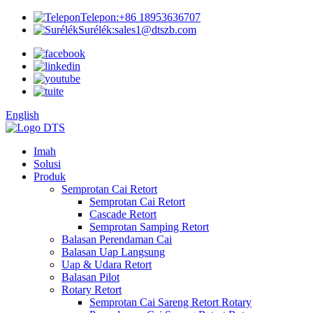
Telepon:
+86 18953636707
Surélék:
sales1@dtszb.com
English
Imah
Solusi
Produk
Semprotan Cai Retort
Semprotan Cai Retort
Cascade Retort
Semprotan Samping Retort
Balasan Perendaman Cai
Balasan Uap Langsung
Uap & Udara Retort
Balasan Pilot
Rotary Retort
Semprotan Cai Sareng Retort Rotary