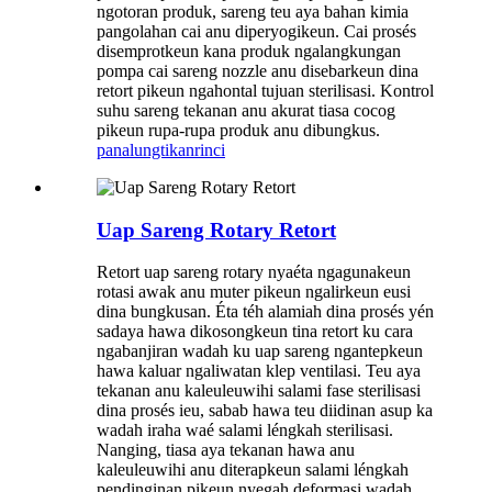
ngotoran produk, sareng teu aya bahan kimia
pangolahan cai anu diperyogikeun. Cai prosés
disemprotkeun kana produk ngalangkungan
pompa cai sareng nozzle anu disebarkeun dina
retort pikeun ngahontal tujuan sterilisasi. Kontrol
suhu sareng tekanan anu akurat tiasa cocog
pikeun rupa-rupa produk anu dibungkus.
panalungtikan
rinci
Uap Sareng Rotary Retort
Retort uap sareng rotary nyaéta ngagunakeun
rotasi awak anu muter pikeun ngalirkeun eusi
dina bungkusan. Éta téh alamiah dina prosés yén
sadaya hawa dikosongkeun tina retort ku cara
ngabanjiran wadah ku uap sareng ngantepkeun
hawa kaluar ngaliwatan klep ventilasi. Teu aya
tekanan anu kaleuleuwihi salami fase sterilisasi
dina prosés ieu, sabab hawa teu diidinan asup ka
wadah iraha waé salami léngkah sterilisasi.
Nanging, tiasa aya tekanan hawa anu
kaleuleuwihi anu diterapkeun salami léngkah
pendinginan pikeun nyegah deformasi wadah.