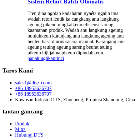
Sistem Retort Batch Otomatis
Tren dina ngolah kadaharan nyaéta ngalih tina
wadah retort leutik ka cangkang anu langkung
ageung pikeun ningkatkeun efisiensi sareng
kaamanan produk. Wadah anu langkung ageung
nunjukkeun karanjang anu langkung ageung anu
henteu tiasa diurus sacara manual. Karanjang anu
ageung teuing ageung sareng beurat teuing
pikeun hiji jalma pikeun dipindahkeun.
panalungtikan
rinci
Taros Kami
sales1@dtszb.com
+86 18953636707
+86 18953636707
Kawasan Industri DTS, Zhucheng, Propinsi Shandong, Cina
tautan gancang
Produk
Mitra
Hubungi DTS