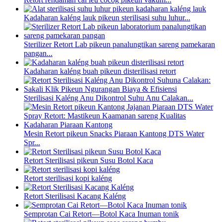
Kadaharan kaléng lauk pikeun sterilisasi suhu luhur...
Sterilizer Retort Lab pikeun panalungtikan sareng pamekaran
pangan...
Kadaharan kaléng buah pikeun disterilisasi retort
Sterilisasi Kaléng Anu Dikontrol Suhu Anu Calakan...
Mesin Retort pikeun Snacks Piaraan Kantong DTS Water
Spr...
Retort Sterilisasi pikeun Susu Botol Kaca
Retort sterilisasi kopi kaléng
Retort Sterilisasi Kacang Kaléng
Semprotan Cai Retort—Botol Kaca Inuman tonik