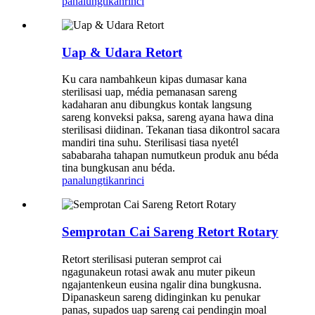
panalungtikan
rinci
Uap & Udara Retort
Ku cara nambahkeun kipas dumasar kana
sterilisasi uap, média pemanasan sareng
kadaharan anu dibungkus kontak langsung
sareng konveksi paksa, sareng ayana hawa dina
sterilisasi diidinan. Tekanan tiasa dikontrol sacara
mandiri tina suhu. Sterilisasi tiasa nyetél
sababaraha tahapan numutkeun produk anu béda
tina bungkusan anu béda.
panalungtikan
rinci
Semprotan Cai Sareng Retort Rotary
Retort sterilisasi puteran semprot cai
ngagunakeun rotasi awak anu muter pikeun
ngajantenkeun eusina ngalir dina bungkusna.
Dipanaskeun sareng didinginkan ku penukar
panas, supados uap sareng cai pendingin moal