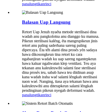
panalungtikan
rinci
Balasan Uap Langsung
Retort Uap Jenuh nyaéta metode sterilisasi dina
wadah anu pangkolotna anu dianggo ku manusa.
Pikeun sterilisasi kaléng, éta mangrupikeun jinis
retort anu paling saderhana sareng paling
dipercaya. Éta téh alami dina prosés yén sadaya
hawa dikosongkeun tina retort ku cara
ngabanjiran wadah ku uap sareng ngantepkeun
hawa kaluar ngaliwatan klep ventilasi. Teu aya
tekanan anu kaleuleuwihi salami fase sterilisasi
dina prosés ieu, sabab hawa teu diidinan asup
kana wadah iraha waé salami léngkah sterilisasi
naon waé. Nanging, tiasa aya tekanan hawa anu
kaleuleuwihi anu diterapkeun salami léngkah
pendinginan pikeun nyegah deformasi wadah.
panalungtikan
rinci