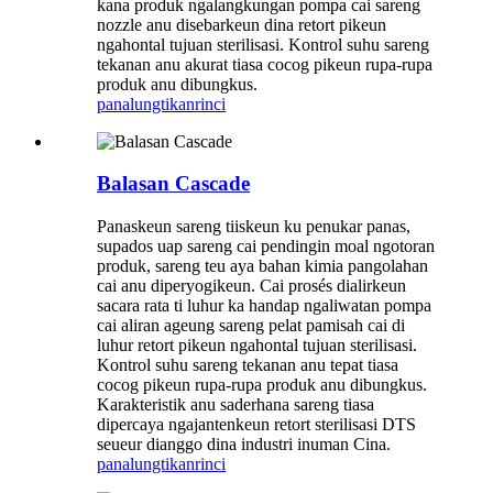
kana produk ngalangkungan pompa cai sareng
nozzle anu disebarkeun dina retort pikeun
ngahontal tujuan sterilisasi. Kontrol suhu sareng
tekanan anu akurat tiasa cocog pikeun rupa-rupa
produk anu dibungkus.
panalungtikan
rinci
Balasan Cascade
Panaskeun sareng tiiskeun ku penukar panas,
supados uap sareng cai pendingin moal ngotoran
produk, sareng teu aya bahan kimia pangolahan
cai anu diperyogikeun. Cai prosés dialirkeun
sacara rata ti luhur ka handap ngaliwatan pompa
cai aliran ageung sareng pelat pamisah cai di
luhur retort pikeun ngahontal tujuan sterilisasi.
Kontrol suhu sareng tekanan anu tepat tiasa
cocog pikeun rupa-rupa produk anu dibungkus.
Karakteristik anu saderhana sareng tiasa
dipercaya ngajantenkeun retort sterilisasi DTS
seueur dianggo dina industri inuman Cina.
panalungtikan
rinci