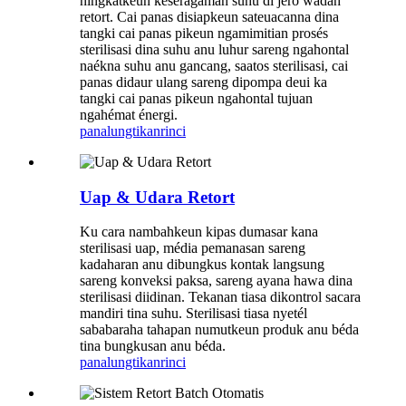
ningkatkeun keseragaman suhu di jero wadah
retort. Cai panas disiapkeun sateuacanna dina
tangki cai panas pikeun ngamimitian prosés
sterilisasi dina suhu anu luhur sareng ngahontal
naékna suhu anu gancang, saatos sterilisasi, cai
panas didaur ulang sareng dipompa deui ka
tangki cai panas pikeun ngahontal tujuan
ngahémat énergi.
panalungtikan
rinci
Uap & Udara Retort
Ku cara nambahkeun kipas dumasar kana
sterilisasi uap, média pemanasan sareng
kadaharan anu dibungkus kontak langsung
sareng konveksi paksa, sareng ayana hawa dina
sterilisasi diidinan. Tekanan tiasa dikontrol sacara
mandiri tina suhu. Sterilisasi tiasa nyetél
sababaraha tahapan numutkeun produk anu béda
tina bungkusan anu béda.
panalungtikan
rinci