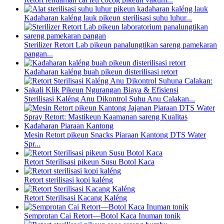
Kadaharan kaléng lauk pikeun sterilisasi suhu luhur...
Sterilizer Retort Lab pikeun panalungtikan sareng pamekaran
pangan...
Kadaharan kaléng buah pikeun disterilisasi retort
Sterilisasi Kaléng Anu Dikontrol Suhu Anu Calakan...
Mesin Retort pikeun Snacks Piaraan Kantong DTS Water
Spr...
Retort Sterilisasi pikeun Susu Botol Kaca
Retort sterilisasi kopi kaléng
Retort Sterilisasi Kacang Kaléng
Semprotan Cai Retort—Botol Kaca Inuman tonik