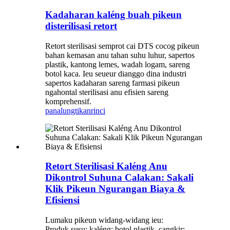
Kadaharan kaléng buah pikeun
disterilisasi retort
Retort sterilisasi semprot cai DTS cocog pikeun
bahan kemasan anu tahan suhu luhur, sapertos
plastik, kantong lemes, wadah logam, sareng
botol kaca. Ieu seueur dianggo dina industri
sapertos kadaharan sareng farmasi pikeun
ngahontal sterilisasi anu efisien sareng
komprehensif.
panalungtikan
rinci
Retort Sterilisasi Kaléng Anu
Dikontrol Suhuna Calakan: Sakali
Klik Pikeun Ngurangan Biaya &
Efisiensi
Lumaku pikeun widang-widang ieu:
Produk susu: kaléng; botol plastik, cangkir;