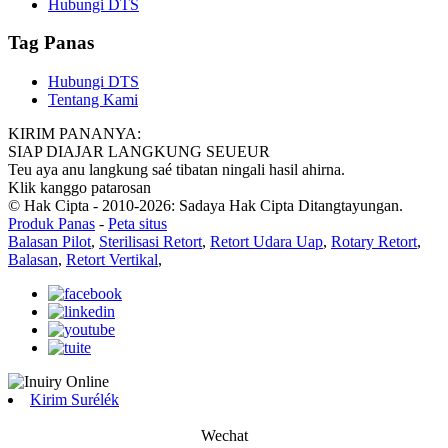
Hubungi DTS
Tag Panas
Hubungi DTS
Tentang Kami
KIRIM PANANYA:
SIAP DIAJAR LANGKUNG SEUEUR
Teu aya anu langkung saé tibatan ningali hasil ahirna.
Klik kanggo patarosan
© Hak Cipta - 2010-2026: Sadaya Hak Cipta Ditangtayungan.
Produk Panas
-
Peta situs
Balasan Pilot
,
Sterilisasi Retort
,
Retort Udara Uap
,
Rotary Retort
,
Balasan
,
Retort Vertikal
,
Kirim Surélék
Wechat