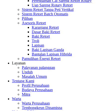
Perendaman Cai Sareng Retort Rotary
Uap Sareng Rotary Retort
Sistem Retort Tanpa Peti Vertikal
Sistem Retort Batch Otomatis
Pilihan
Asesoris Retort
Karanjang Retort
Dasar Baki Retort
Baki Retort
Troli
Lapisan
Baki Lapisan Ganda
Bantalan Lapisan Hibrida
Pamulihan Énergi Retort
Layanan
Palayanan palanggan
Unduh
Masalah Umum
Tentang Kami
Profil Perusahaan
Budaya Perusahaan
Mitra
Warta
Warta Perusahaan
Tembongkeun Dinamisna