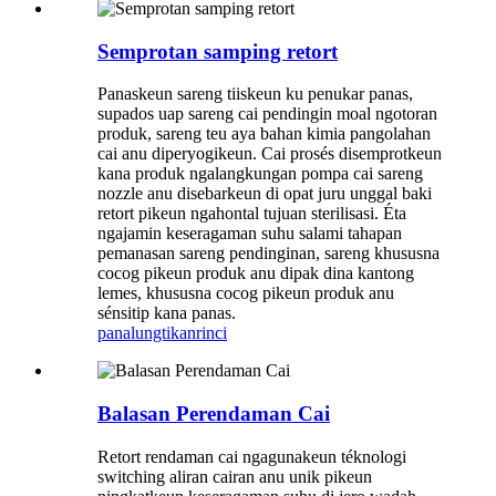
Semprotan samping retort
Panaskeun sareng tiiskeun ku penukar panas,
supados uap sareng cai pendingin moal ngotoran
produk, sareng teu aya bahan kimia pangolahan
cai anu diperyogikeun. Cai prosés disemprotkeun
kana produk ngalangkungan pompa cai sareng
nozzle anu disebarkeun di opat juru unggal baki
retort pikeun ngahontal tujuan sterilisasi. Éta
ngajamin keseragaman suhu salami tahapan
pemanasan sareng pendinginan, sareng khususna
cocog pikeun produk anu dipak dina kantong
lemes, khususna cocog pikeun produk anu
sénsitip kana panas.
panalungtikan
rinci
Balasan Perendaman Cai
Retort rendaman cai ngagunakeun téknologi
switching aliran cairan anu unik pikeun