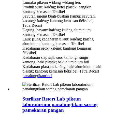
Lumaku pikeun widang-widang ieu:
Produk susu: kaléng; botol plastik, cangkir;
kantong kemasan fléksibel
Sayuran sareng buah-buahan (jamur, sayuran,
kacang): kaléng; kantong kemasan fléksibel;
Tetra Recart
Daging, hayam: kaléng; kaléng aluminium;
kantong kemasan fléksibel
Lauk jeung kadaharan ti laut: kaléng; kaléng
aluminium; kantong kemasan fléksibel
Kadaharan orok: kaléng; kantong kemasan
fléksibel
Kadaharan siap saji: saos kantong; sangu
kantong; baki plastik; baki aluminium foil
Kadaharan piaraan: kaléng; baki aluminium; baki
plastik; kantong kemasan fléksibel; Tetra Recart
panalungtikan
rinci
Sterilizer Retort Lab pikeun
laboratorium panalungtikan sareng
pamekaran pangan