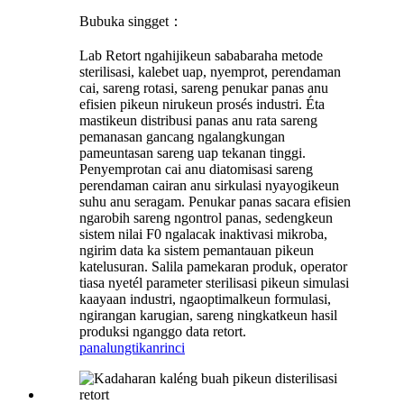
Bubuka singget：
Lab Retort ngahijikeun sababaraha metode
sterilisasi, kalebet uap, nyemprot, perendaman
cai, sareng rotasi, sareng penukar panas anu
efisien pikeun nirukeun prosés industri. Éta
mastikeun distribusi panas anu rata sareng
pemanasan gancang ngalangkungan
pameuntasan sareng uap tekanan tinggi.
Penyemprotan cai anu diatomisasi sareng
perendaman cairan anu sirkulasi nyayogikeun
suhu anu seragam. Penukar panas sacara efisien
ngarobih sareng ngontrol panas, sedengkeun
sistem nilai F0 ngalacak inaktivasi mikroba,
ngirim data ka sistem pemantauan pikeun
katelusuran. Salila pamekaran produk, operator
tiasa nyetél parameter sterilisasi pikeun simulasi
kaayaan industri, ngaoptimalkeun formulasi,
ngirangan karugian, sareng ningkatkeun hasil
produksi nganggo data retort.
panalungtikan
rinci