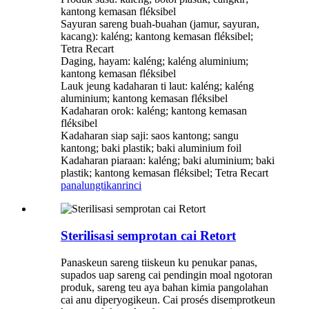
kantong kemasan fléksibel
Sayuran sareng buah-buahan (jamur, sayuran,
kacang): kaléng; kantong kemasan fléksibel;
Tetra Recart
Daging, hayam: kaléng; kaléng aluminium;
kantong kemasan fléksibel
Lauk jeung kadaharan ti laut: kaléng; kaléng
aluminium; kantong kemasan fléksibel
Kadaharan orok: kaléng; kantong kemasan
fléksibel
Kadaharan siap saji: saos kantong; sangu
kantong; baki plastik; baki aluminium foil
Kadaharan piaraan: kaléng; baki aluminium; baki
plastik; kantong kemasan fléksibel; Tetra Recart
panalungtikan
rinci
Sterilisasi semprotan cai Retort
Panaskeun sareng tiiskeun ku penukar panas,
supados uap sareng cai pendingin moal ngotoran
produk, sareng teu aya bahan kimia pangolahan
cai anu diperyogikeun. Cai prosés disemprotkeun