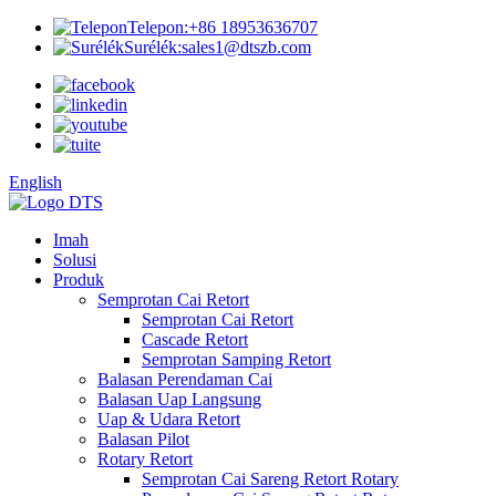
Telepon:
+86 18953636707
Surélék:
sales1@dtszb.com
English
Imah
Solusi
Produk
Semprotan Cai Retort
Semprotan Cai Retort
Cascade Retort
Semprotan Samping Retort
Balasan Perendaman Cai
Balasan Uap Langsung
Uap & Udara Retort
Balasan Pilot
Rotary Retort
Semprotan Cai Sareng Retort Rotary