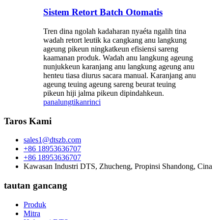
Sistem Retort Batch Otomatis
Tren dina ngolah kadaharan nyaéta ngalih tina
wadah retort leutik ka cangkang anu langkung
ageung pikeun ningkatkeun efisiensi sareng
kaamanan produk. Wadah anu langkung ageung
nunjukkeun karanjang anu langkung ageung anu
henteu tiasa diurus sacara manual. Karanjang anu
ageung teuing ageung sareng beurat teuing
pikeun hiji jalma pikeun dipindahkeun.
panalungtikan
rinci
Taros Kami
sales1@dtszb.com
+86 18953636707
+86 18953636707
Kawasan Industri DTS, Zhucheng, Propinsi Shandong, Cina
tautan gancang
Produk
Mitra