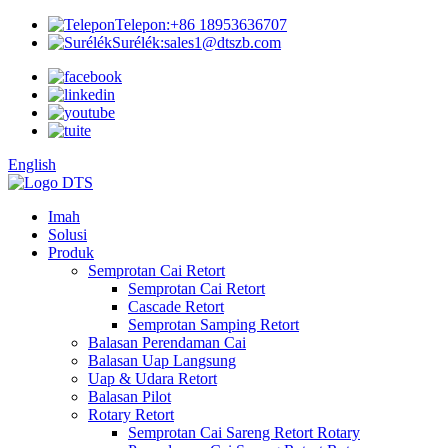
Telepon:
+86 18953636707
Surélék:
sales1@dtszb.com
English
Imah
Solusi
Produk
Semprotan Cai Retort
Semprotan Cai Retort
Cascade Retort
Semprotan Samping Retort
Balasan Perendaman Cai
Balasan Uap Langsung
Uap & Udara Retort
Balasan Pilot
Rotary Retort
Semprotan Cai Sareng Retort Rotary