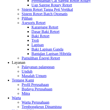
Perendaman Cai Sareng Retort Rotary
Uap Sareng Rotary Retort
Sistem Retort Tanpa Peti Vertikal
Sistem Retort Batch Otomatis
Pilihan
Asesoris Retort
Karanjang Retort
Dasar Baki Retort
Baki Retort
Troli
Lapisan
Baki Lapisan Ganda
Bantalan Lapisan Hibrida
Pamulihan Énergi Retort
Layanan
Palayanan palanggan
Unduh
Masalah Umum
Tentang Kami
Profil Perusahaan
Budaya Perusahaan
Mitra
Warta
Warta Perusahaan
Tembongkeun Dinamisna