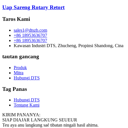
Uap Sareng Rotary Retort
Taros Kami
sales1@dtszb.com
+86 18953636707
+86 18953636707
Kawasan Industri DTS, Zhucheng, Propinsi Shandong, Cina
tautan gancang
Produk
Mitra
Hubungi DTS
Tag Panas
Hubungi DTS
Tentang Kami
KIRIM PANANYA:
SIAP DIAJAR LANGKUNG SEUEUR
Teu aya anu langkung saé tibatan ningali hasil ahirna.