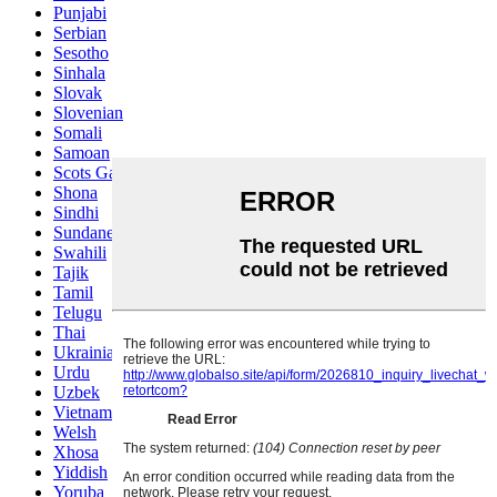
Punjabi
Serbian
Sesotho
Sinhala
Slovak
Slovenian
Somali
Samoan
Scots Gaelic
Shona
Sindhi
Sundanese
Swahili
Tajik
Tamil
Telugu
Thai
Ukrainian
Urdu
Uzbek
Vietnamese
Welsh
Xhosa
Yiddish
Yoruba