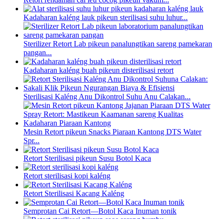
Kadaharan kaléng lauk pikeun sterilisasi suhu luhur...
Sterilizer Retort Lab pikeun panalungtikan sareng pamekaran
pangan...
Kadaharan kaléng buah pikeun disterilisasi retort
Sterilisasi Kaléng Anu Dikontrol Suhu Anu Calakan...
Mesin Retort pikeun Snacks Piaraan Kantong DTS Water
Spr...
Retort Sterilisasi pikeun Susu Botol Kaca
Retort sterilisasi kopi kaléng
Retort Sterilisasi Kacang Kaléng
Semprotan Cai Retort—Botol Kaca Inuman tonik