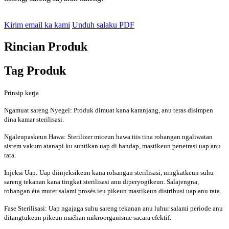
Kirim email ka kami
Unduh salaku PDF
Rincian Produk
Tag Produk
Prinsip kerja
Ngamuat sareng Nyegel: Produk dimuat kana karanjang, anu teras disimpen
dina kamar sterilisasi.
Ngaleupaskeun Hawa: Sterilizer miceun hawa tiis tina rohangan ngaliwatan
sistem vakum atanapi ku suntikan uap di handap, mastikeun penetrasi uap anu
rata.
Injeksi Uap: Uap diinjeksikeun kana rohangan sterilisasi, ningkatkeun suhu
sareng tekanan kana tingkat sterilisasi anu diperyogikeun. Salajengna,
rohangan éta muter salami prosés ieu pikeun mastikeun distribusi uap anu rata.
Fase Sterilisasi: Uap ngajaga suhu sareng tekanan anu luhur salami periode anu
ditangtukeun pikeun maéhan mikroorganisme sacara efektif.