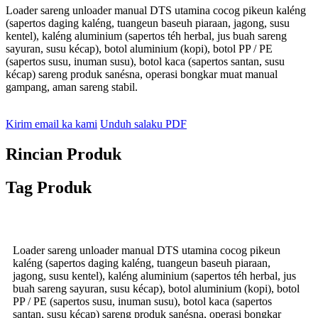
Loader sareng unloader manual DTS utamina cocog pikeun kaléng
(sapertos daging kaléng, tuangeun baseuh piaraan, jagong, susu
kentel), kaléng aluminium (sapertos téh herbal, jus buah sareng
sayuran, susu kécap), botol aluminium (kopi), botol PP / PE
(sapertos susu, inuman susu), botol kaca (sapertos santan, susu
kécap) sareng produk sanésna, operasi bongkar muat manual
gampang, aman sareng stabil.
Kirim email ka kami
Unduh salaku PDF
Rincian Produk
Tag Produk
Loader sareng unloader manual DTS utamina cocog pikeun
kaléng (sapertos daging kaléng, tuangeun baseuh piaraan,
jagong, susu kentel), kaléng aluminium (sapertos téh herbal, jus
buah sareng sayuran, susu kécap), botol aluminium (kopi), botol
PP / PE (sapertos susu, inuman susu), botol kaca (sapertos
santan, susu kécap) sareng produk sanésna, operasi bongkar