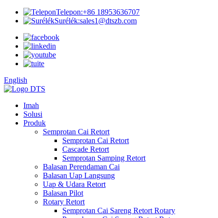
Telepon:
+86 18953636707
Surélék:
sales1@dtszb.com
English
Imah
Solusi
Produk
Semprotan Cai Retort
Semprotan Cai Retort
Cascade Retort
Semprotan Samping Retort
Balasan Perendaman Cai
Balasan Uap Langsung
Uap & Udara Retort
Balasan Pilot
Rotary Retort
Semprotan Cai Sareng Retort Rotary