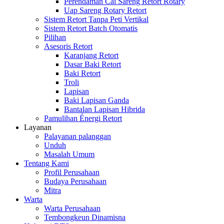
Perendaman Cai Sareng Retort Rotary
Uap Sareng Rotary Retort
Sistem Retort Tanpa Peti Vertikal
Sistem Retort Batch Otomatis
Pilihan
Asesoris Retort
Karanjang Retort
Dasar Baki Retort
Baki Retort
Troli
Lapisan
Baki Lapisan Ganda
Bantalan Lapisan Hibrida
Pamulihan Énergi Retort
Layanan
Palayanan palanggan
Unduh
Masalah Umum
Tentang Kami
Profil Perusahaan
Budaya Perusahaan
Mitra
Warta
Warta Perusahaan
Tembongkeun Dinamisna