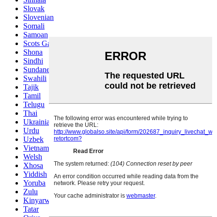
Slovak
Slovenian
Somali
Samoan
Scots Gaelic
Shona
Sindhi
Sundanese
Swahili
Tajik
Tamil
Telugu
Thai
Ukrainian
Urdu
Uzbek
Vietnamese
Welsh
Xhosa
Yiddish
Yoruba
Zulu
Kinyarwanda
Tatar