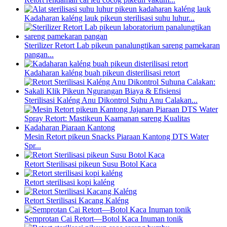
Kadaharan kaléng lauk pikeun sterilisasi suhu luhur...
Sterilizer Retort Lab pikeun panalungtikan sareng pamekaran
pangan...
Kadaharan kaléng buah pikeun disterilisasi retort
Sterilisasi Kaléng Anu Dikontrol Suhu Anu Calakan...
Mesin Retort pikeun Snacks Piaraan Kantong DTS Water
Spr...
Retort Sterilisasi pikeun Susu Botol Kaca
Retort sterilisasi kopi kaléng
Retort Sterilisasi Kacang Kaléng
Semprotan Cai Retort—Botol Kaca Inuman tonik