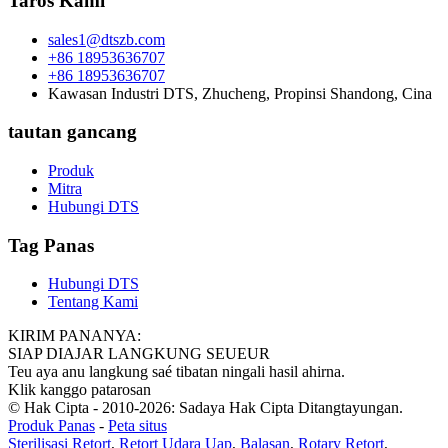
Taros Kami
sales1@dtszb.com
+86 18953636707
+86 18953636707
Kawasan Industri DTS, Zhucheng, Propinsi Shandong, Cina
tautan gancang
Produk
Mitra
Hubungi DTS
Tag Panas
Hubungi DTS
Tentang Kami
KIRIM PANANYA:
SIAP DIAJAR LANGKUNG SEUEUR
Teu aya anu langkung saé tibatan ningali hasil ahirna.
Klik kanggo patarosan
© Hak Cipta - 2010-2026: Sadaya Hak Cipta Ditangtayungan.
Produk Panas
-
Peta situs
Sterilisasi Retort
,
Retort Udara Uap
,
Balasan
,
Rotary Retort
,