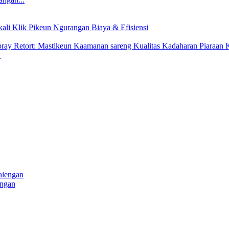
.
engan