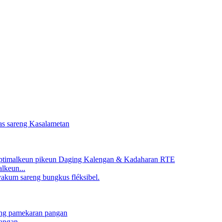
lkeun...
angan...