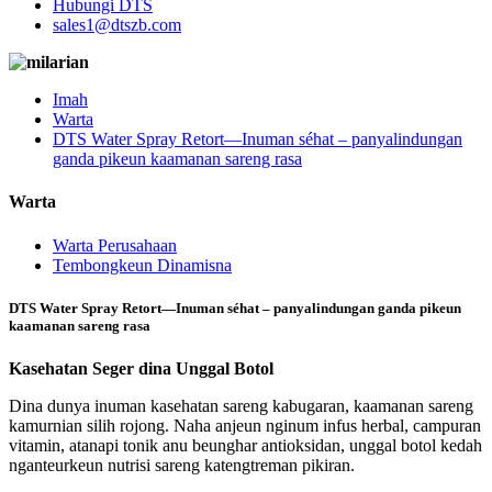
Hubungi DTS
sales1@dtszb.com
Imah
Warta
DTS Water Spray Retort—Inuman séhat – panyalindungan
ganda pikeun kaamanan sareng rasa
Warta
Warta Perusahaan
Tembongkeun Dinamisna
DTS Water Spray Retort—Inuman séhat – panyalindungan ganda pikeun
kaamanan sareng rasa
Kasehatan Seger dina Unggal Botol
Dina dunya inuman kasehatan sareng kabugaran, kaamanan sareng
kamurnian silih rojong. Naha anjeun nginum infus herbal, campuran
vitamin, atanapi tonik anu beunghar antioksidan, unggal botol kedah
nganteurkeun nutrisi sareng katengtreman pikiran.