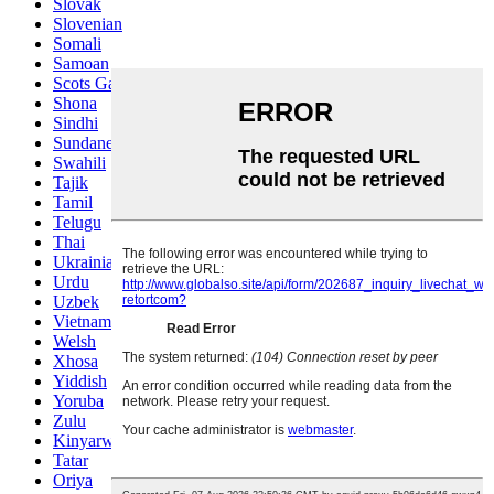
Slovak
Slovenian
Somali
Samoan
Scots Gaelic
Shona
Sindhi
Sundanese
Swahili
Tajik
Tamil
Telugu
Thai
Ukrainian
Urdu
Uzbek
Vietnamese
Welsh
Xhosa
Yiddish
Yoruba
Zulu
Kinyarwanda
Tatar
Oriya