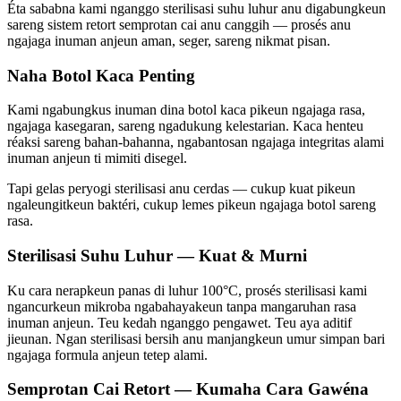
Éta sababna kami nganggo sterilisasi suhu luhur anu digabungkeun
sareng sistem retort semprotan cai anu canggih — prosés anu
ngajaga inuman anjeun aman, seger, sareng nikmat pisan.
Naha Botol Kaca Penting
Kami ngabungkus inuman dina botol kaca pikeun ngajaga rasa,
ngajaga kasegaran, sareng ngadukung kelestarian. Kaca henteu
réaksi sareng bahan-bahanna, ngabantosan ngajaga integritas alami
inuman anjeun ti mimiti disegel.
Tapi gelas peryogi sterilisasi anu cerdas — cukup kuat pikeun
ngaleungitkeun baktéri, cukup lemes pikeun ngajaga botol sareng
rasa.
Sterilisasi Suhu Luhur — Kuat & Murni
Ku cara nerapkeun panas di luhur 100°C, prosés sterilisasi kami
ngancurkeun mikroba ngabahayakeun tanpa mangaruhan rasa
inuman anjeun. Teu kedah nganggo pengawet. Teu aya aditif
jieunan. Ngan sterilisasi bersih anu manjangkeun umur simpan bari
ngajaga formula anjeun tetep alami.
Semprotan Cai Retort — Kumaha Cara Gawéna