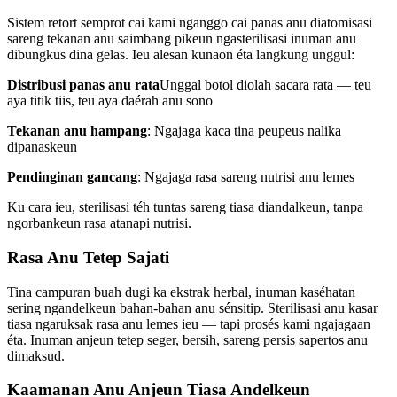
Sistem retort semprot cai kami nganggo cai panas anu diatomisasi
sareng tekanan anu saimbang pikeun ngasterilisasi inuman anu
dibungkus dina gelas. Ieu alesan kunaon éta langkung unggul:
Distribusi panas anu rata
Unggal botol diolah sacara rata — teu
aya titik tiis, teu aya daérah anu sono
Tekanan anu hampang
: Ngajaga kaca tina peupeus nalika
dipanaskeun
Pendinginan gancang
: Ngajaga rasa sareng nutrisi anu lemes
Ku cara ieu, sterilisasi téh tuntas sareng tiasa diandalkeun, tanpa
ngorbankeun rasa atanapi nutrisi.
Rasa Anu Tetep Sajati
Tina campuran buah dugi ka ekstrak herbal, inuman kaséhatan
sering ngandelkeun bahan-bahan anu sénsitip. Sterilisasi anu kasar
tiasa ngaruksak rasa anu lemes ieu — tapi prosés kami ngajagaan
éta. Inuman anjeun tetep seger, bersih, sareng persis sapertos anu
dimaksud.
Kaamanan Anu Anjeun Tiasa Andelkeun