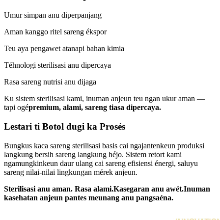
Umur simpan anu diperpanjang
Aman kanggo ritel sareng ékspor
Teu aya pengawet atanapi bahan kimia
Téhnologi sterilisasi anu dipercaya
Rasa sareng nutrisi anu dijaga
Ku sistem sterilisasi kami, inuman anjeun teu ngan ukur aman —
tapi ogé
premium, alami, sareng tiasa dipercaya
.
Lestari ti Botol dugi ka Prosés
Bungkus kaca sareng sterilisasi basis cai ngajantenkeun produksi
langkung bersih sareng langkung héjo. Sistem retort kami
ngamungkinkeun daur ulang cai sareng efisiensi énergi, saluyu
sareng nilai-nilai lingkungan mérek anjeun.
Sterilisasi anu aman. Rasa alami.
Kasegaran anu awét.
Inuman
kasehatan anjeun pantes meunang anu pangsaéna.