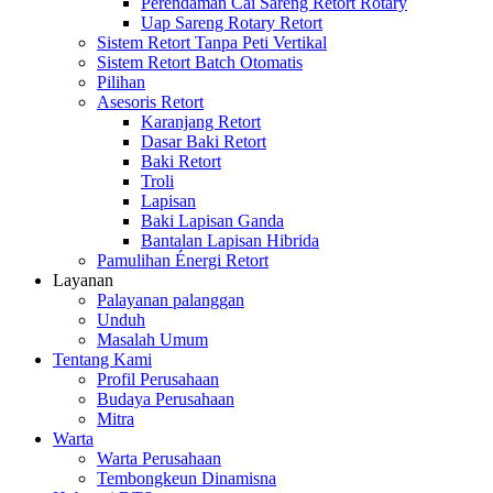
Perendaman Cai Sareng Retort Rotary
Uap Sareng Rotary Retort
Sistem Retort Tanpa Peti Vertikal
Sistem Retort Batch Otomatis
Pilihan
Asesoris Retort
Karanjang Retort
Dasar Baki Retort
Baki Retort
Troli
Lapisan
Baki Lapisan Ganda
Bantalan Lapisan Hibrida
Pamulihan Énergi Retort
Layanan
Palayanan palanggan
Unduh
Masalah Umum
Tentang Kami
Profil Perusahaan
Budaya Perusahaan
Mitra
Warta
Warta Perusahaan
Tembongkeun Dinamisna