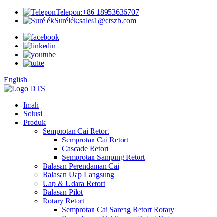
Telepon:
+86 18953636707
Surélék:
sales1@dtszb.com
English
Imah
Solusi
Produk
Semprotan Cai Retort
Semprotan Cai Retort
Cascade Retort
Semprotan Samping Retort
Balasan Perendaman Cai
Balasan Uap Langsung
Uap & Udara Retort
Balasan Pilot
Rotary Retort
Semprotan Cai Sareng Retort Rotary