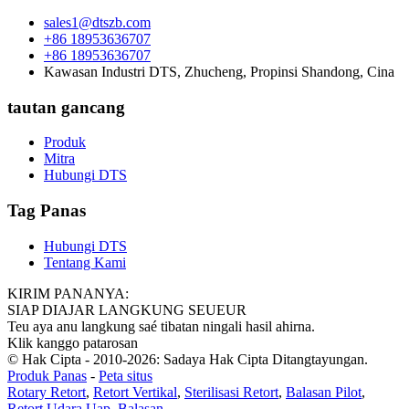
sales1@dtszb.com
+86 18953636707
+86 18953636707
Kawasan Industri DTS, Zhucheng, Propinsi Shandong, Cina
tautan gancang
Produk
Mitra
Hubungi DTS
Tag Panas
Hubungi DTS
Tentang Kami
KIRIM PANANYA:
SIAP DIAJAR LANGKUNG SEUEUR
Teu aya anu langkung saé tibatan ningali hasil ahirna.
Klik kanggo patarosan
© Hak Cipta - 2010-2026: Sadaya Hak Cipta Ditangtayungan.
Produk Panas
-
Peta situs
Rotary Retort
,
Retort Vertikal
,
Sterilisasi Retort
,
Balasan Pilot
,
Retort Udara Uap
,
Balasan
,