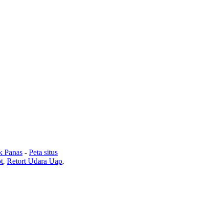
k Panas
-
Peta situs
t
,
Retort Udara Uap
,