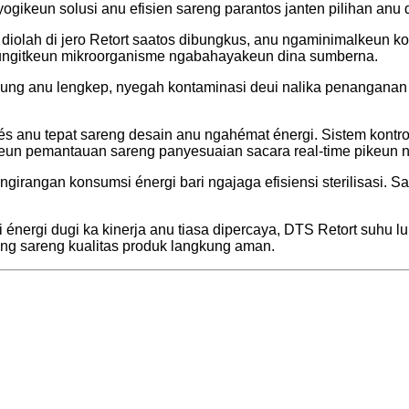
gikeun solusi anu efisien sareng parantos janten pilihan anu d
 diolah di jero Retort saatos dibungkus, anu ngaminimalkeun ko
galeungitkeun mikroorganisme ngabahayakeun dina sumberna.
ung anu lengkep, nyegah kontaminasi deui nalika penanganan hi
rosés anu tepat sareng desain anu ngahémat énergi. Sistem kontr
keun pemantauan sareng panyesuaian sacara real-time pikeun ng
girangan konsumsi énergi bari ngajaga efisiensi sterilisasi. Sa
i énergi dugi ka kinerja anu tiasa dipercaya, DTS Retort suhu 
ang sareng kualitas produk langkung aman.