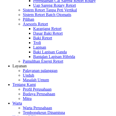
Perendaman Cai Sareng Retort Rotary
Uap Sareng Rotary Retort
Sistem Retort Tanpa Peti Vertikal
Sistem Retort Batch Otomatis
Pilihan
Asesoris Retort
Karanjang Retort
Dasar Baki Retort
Baki Retort
Troli
Lapisan
Baki Lapisan Ganda
Bantalan Lapisan Hibrida
Pamulihan Énergi Retort
Layanan
Palayanan palanggan
Unduh
Masalah Umum
Tentang Kami
Profil Perusahaan
Budaya Perusahaan
Mitra
Warta
Warta Perusahaan
Tembongkeun Dinamisna