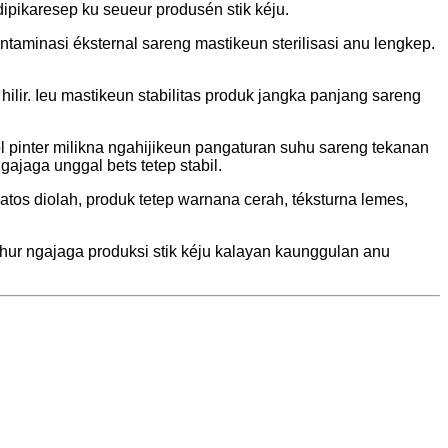
ipikaresep ku seueur produsén stik kéju.
ntaminasi éksternal sareng mastikeun sterilisasi anu lengkep.
lir. Ieu mastikeun stabilitas produk jangka panjang sareng
ol pinter milikna ngahijikeun pangaturan suhu sareng tekanan
ajaga unggal bets tetep stabil.
atos diolah, produk tetep warnana cerah, téksturna lemes,
luhur ngajaga produksi stik kéju kalayan kaunggulan anu