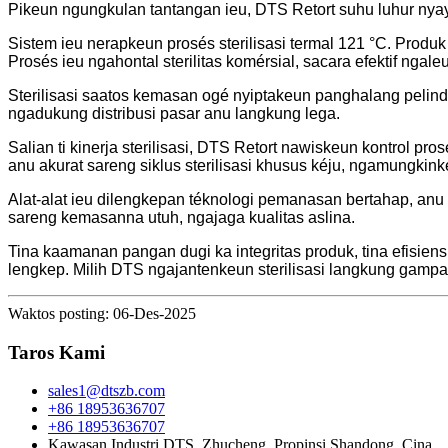
Pikeun ngungkulan tantangan ieu, DTS Retort suhu luhur nyayo
Sistem ieu nerapkeun prosés sterilisasi termal 121 °C. Produk
Prosés ieu ngahontal sterilitas komérsial, sacara efektif n
Sterilisasi saatos kemasan ogé nyiptakeun panghalang pelind
ngadukung distribusi pasar anu langkung lega.
Salian ti kinerja sterilisasi, DTS Retort nawiskeun kontrol p
anu akurat sareng siklus sterilisasi khusus kéju, ngamungkin
Alat-alat ieu dilengkepan téknologi pemanasan bertahap, anu n
sareng kemasanna utuh, ngajaga kualitas aslina.
Tina kaamanan pangan dugi ka integritas produk, tina efisiens
lengkep. Milih DTS ngajantenkeun sterilisasi langkung gamp
Waktos posting: 06-Des-2025
Taros Kami
sales1@dtszb.com
+86 18953636707
+86 18953636707
Kawasan Industri DTS, Zhucheng, Propinsi Shandong, Cina