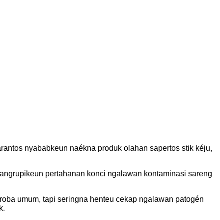
rantos nyababkeun naékna produk olahan sapertos stik kéju,
i mangrupikeun pertahanan konci ngalawan kontaminasi sareng
kroba umum, tapi seringna henteu cekap ngalawan patogén
k.