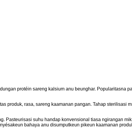
dungan protéin sareng kalsium anu beunghar. Popularitasna pa
alitas produk, rasa, sareng kaamanan pangan. Tahap sterilisas
g. Pasteurisasi suhu handap konvensional tiasa ngirangan mi
 nyésakeun bahaya anu disumputkeun pikeun kaamanan produ