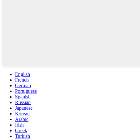
English
French
German
Portuguese
Spanish
Russian
Japanese
Korean
Arabic
Irish
Greek
Turkish