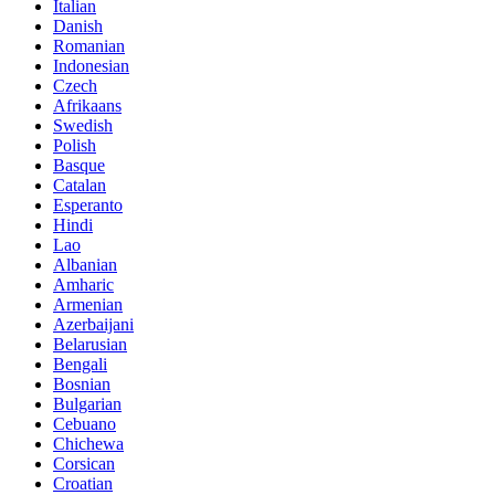
Italian
Danish
Romanian
Indonesian
Czech
Afrikaans
Swedish
Polish
Basque
Catalan
Esperanto
Hindi
Lao
Albanian
Amharic
Armenian
Azerbaijani
Belarusian
Bengali
Bosnian
Bulgarian
Cebuano
Chichewa
Corsican
Croatian