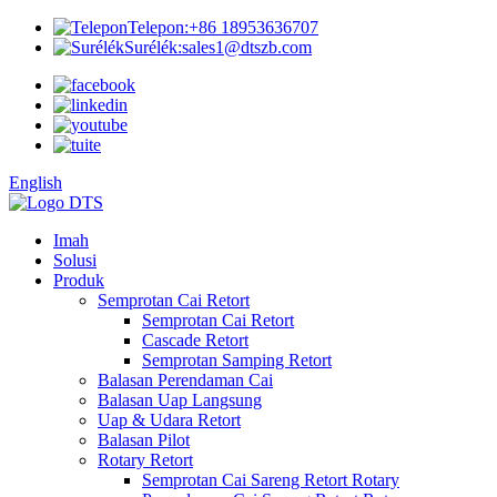
Telepon:
+86 18953636707
Surélék:
sales1@dtszb.com
English
Imah
Solusi
Produk
Semprotan Cai Retort
Semprotan Cai Retort
Cascade Retort
Semprotan Samping Retort
Balasan Perendaman Cai
Balasan Uap Langsung
Uap & Udara Retort
Balasan Pilot
Rotary Retort
Semprotan Cai Sareng Retort Rotary