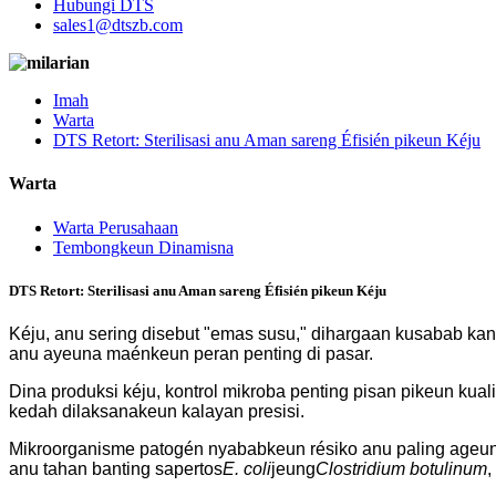
Hubungi DTS
sales1@dtszb.com
Imah
Warta
DTS Retort: ​​Sterilisasi anu Aman sareng Éfisién pikeun Kéju
Warta
Warta Perusahaan
Tembongkeun Dinamisna
DTS Retort: ​​Sterilisasi anu Aman sareng Éfisién pikeun Kéju
Kéju, anu sering disebut "emas susu," dihargaan kusabab kan
anu ayeuna maénkeun peran penting di pasar.
Dina produksi kéju, kontrol mikroba penting pisan pikeun ku
kedah dilaksanakeun kalayan presisi.
Mikroorganisme patogén nyababkeun résiko anu paling ageun
anu tahan banting sapertos
E. coli
jeung
Clostridium botulinum
,