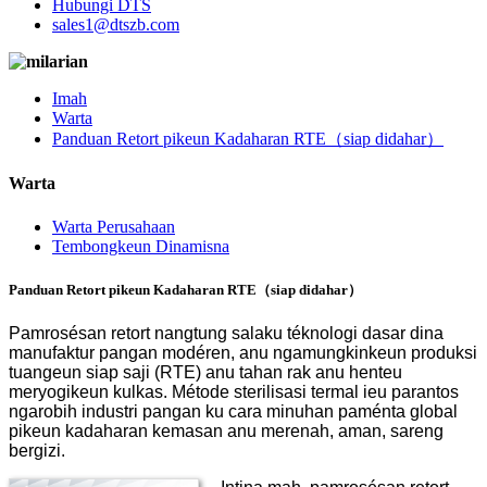
Hubungi DTS
sales1@dtszb.com
Imah
Warta
Panduan Retort pikeun Kadaharan RTE（siap didahar）
Warta
Warta Perusahaan
Tembongkeun Dinamisna
Panduan Retort pikeun Kadaharan RTE（siap didahar）
Pamrosésan retort nangtung salaku téknologi dasar dina
manufaktur pangan modéren, anu ngamungkinkeun produksi
tuangeun siap saji (RTE) anu tahan rak anu henteu
meryogikeun kulkas. Métode sterilisasi termal ieu parantos
ngarobih industri pangan ku cara minuhan paménta global
pikeun kadaharan kemasan anu merenah, aman, sareng
bergizi.