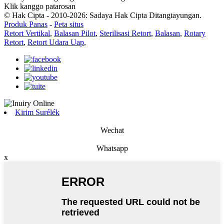
Klik kanggo patarosan
© Hak Cipta - 2010-2026: Sadaya Hak Cipta Ditangtayungan.
Produk Panas
-
Peta situs
Retort Vertikal
,
Balasan Pilot
,
Sterilisasi Retort
,
Balasan
,
Rotary
Retort
,
Retort Udara Uap
,
Kirim Surélék
Wechat
Whatsapp
x