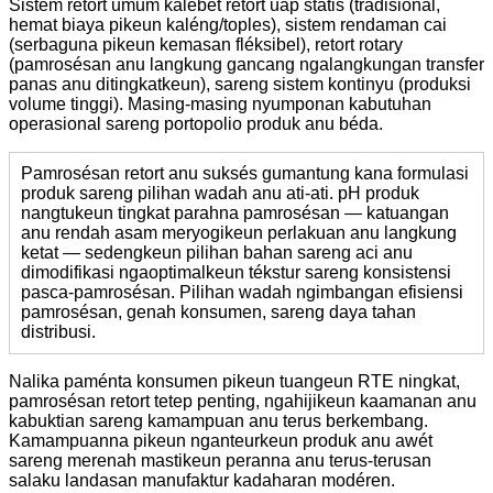
Sistem retort umum kalebet retort uap statis (tradisional,
hemat biaya pikeun kaléng/toples), sistem rendaman cai
(serbaguna pikeun kemasan fléksibel), retort rotary
(pamrosésan anu langkung gancang ngalangkungan transfer
panas anu ditingkatkeun), sareng sistem kontinyu (produksi
volume tinggi). Masing-masing nyumponan kabutuhan
operasional sareng portopolio produk anu béda.
Pamrosésan retort anu suksés gumantung kana formulasi
produk sareng pilihan wadah anu ati-ati. pH produk
nangtukeun tingkat parahna pamrosésan — katuangan
anu rendah asam meryogikeun perlakuan anu langkung
ketat — sedengkeun pilihan bahan sareng aci anu
dimodifikasi ngaoptimalkeun tékstur sareng konsistensi
pasca-pamrosésan. Pilihan wadah ngimbangan efisiensi
pamrosésan, genah konsumen, sareng daya tahan
distribusi.
Nalika paménta konsumen pikeun tuangeun RTE ningkat,
pamrosésan retort tetep penting, ngahijikeun kaamanan anu
kabuktian sareng kamampuan anu terus berkembang.
Kamampuanna pikeun nganteurkeun produk anu awét
sareng merenah mastikeun peranna anu terus-terusan
salaku landasan manufaktur kadaharan modéren.