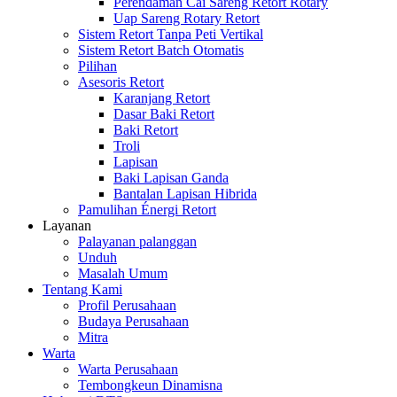
Perendaman Cai Sareng Retort Rotary
Uap Sareng Rotary Retort
Sistem Retort Tanpa Peti Vertikal
Sistem Retort Batch Otomatis
Pilihan
Asesoris Retort
Karanjang Retort
Dasar Baki Retort
Baki Retort
Troli
Lapisan
Baki Lapisan Ganda
Bantalan Lapisan Hibrida
Pamulihan Énergi Retort
Layanan
Palayanan palanggan
Unduh
Masalah Umum
Tentang Kami
Profil Perusahaan
Budaya Perusahaan
Mitra
Warta
Warta Perusahaan
Tembongkeun Dinamisna