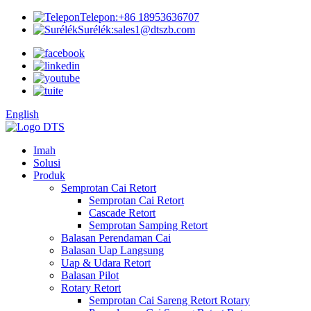
Telepon:
+86 18953636707
Surélék:
sales1@dtszb.com
English
Imah
Solusi
Produk
Semprotan Cai Retort
Semprotan Cai Retort
Cascade Retort
Semprotan Samping Retort
Balasan Perendaman Cai
Balasan Uap Langsung
Uap & Udara Retort
Balasan Pilot
Rotary Retort
Semprotan Cai Sareng Retort Rotary