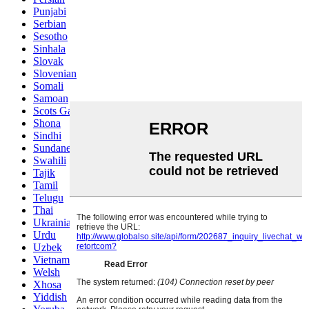
Punjabi
Serbian
Sesotho
Sinhala
Slovak
Slovenian
Somali
Samoan
Scots Gaelic
Shona
Sindhi
Sundanese
Swahili
Tajik
Tamil
Telugu
Thai
Ukrainian
Urdu
Uzbek
Vietnamese
Welsh
Xhosa
Yiddish