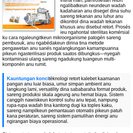
Intina mah, pamrosésan retort
ngalibatkeun neundeun wadah
kadaharan anu disegel dina suhu
sareng tekanan anu luhur anu
dikontrol dina wadah tekanan
khusus anu disebut retort. Prosés
ieu ngahontal sterilitas komérsial
ku cara ngaleungitkeun mikroorganisme patogén sareng
pembusuk, anu ngabédakeun dirina tina metode
pengawetan anu sanés ngalangkungan kamampuanna
pikeun ngasterilisasi produk saatos dibungkus—nyegah
kontaminasi ulang sareng ngadukung tuangeun multi-
komponén anu rumit.
Kauntungan konci
téknologi retort kalebet kaamanan
pangan anu luar biasa, umur simpan ambient anu
langkung lami, versatility dina sababaraha format produk,
sareng produksi skala ageung anu hemat biaya. Sistem
canggih nawiskeun kontrol suhu anu tepat, nampung
rupa-rupa wadah tina kantong dugi ka toples kaku,
sareng nampilkeun pemantauan otomatis pikeun patuh
kana peraturan, sareng sistem pamulihan énergi anu
ngirangan biaya operasional.